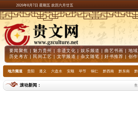
2026年8月7日 星期五 农历六月廿五
要闻聚焦
|
魅力贵州
|
非遗文化
|
娱乐频道
|
曲艺书画
|
地域
历史考古
|
民间工艺
|
文学频道
|
杂文随笔
|
好书推荐
|
创作
地方频道
贵阳
遵义
六盘水
安顺
毕节
铜仁
黔西南
黔东南
黔
滚动新闻：
生