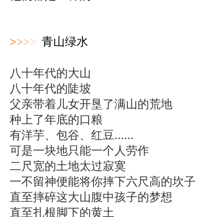
>
>
>
>
青山绿水
八十年代的大山
八十年代的陡坡
父亲带着儿女开垦了满山的荒地
种上了年底的口粮
有洋芋、包谷、红豆……
可是一块地只能一个人劳作
二尺宽的土地太过寂寞
一不留神便能将你摔下六尺高的坎子
直至摔碎这大山腹中孩子的梦想
直至扎根脚下的黄土