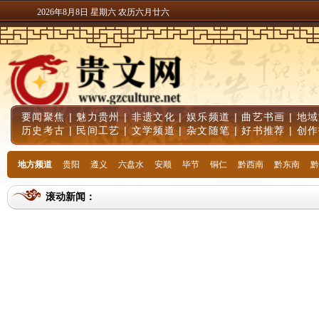
2026年8月8日 星期六 农历六月廿六
要闻聚焦
|
魅力贵州
|
非遗文化
|
娱乐频道
|
曲艺书画
|
地域
历史考古
|
民间工艺
|
文学频道
|
杂文随笔
|
好书推荐
|
创作
地方频道
贵阳
遵义
六盘水
安顺
毕节
铜仁
黔西南
黔东南
黔
滚动新闻：