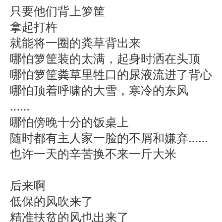
只要他们背上箩筐
拿起打杵
就能将一圈的粪草背出来
哪怕箩筐装的太满，起身时洒在头顶
哪怕箩筐粪草里牲口的尿液流进了背心
哪怕顶着呼啸的大雪，寒冷的东风
……
哪怕傍晚十分的饭桌上
随时都有主人家一脸的不屑和嫌弃……
也许一天的辛苦换不来一斤大米
后来啊
低保的风吹来了
精准扶贫的风也出来了