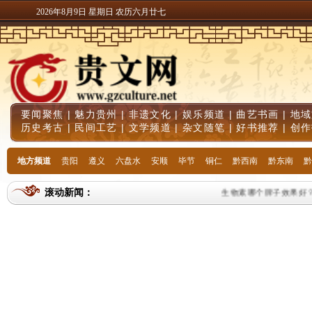
2026年8月9日 星期日 农历六月廿七
要闻聚焦
|
魅力贵州
|
非遗文化
|
娱乐频道
|
曲艺书画
|
地域
历史考古
|
民间工艺
|
文学频道
|
杂文随笔
|
好书推荐
|
创作
地方频道
贵阳
遵义
六盘水
安顺
毕节
铜仁
黔西南
黔东南
黔
滚动新闻：
生物素哪个牌子效果好？