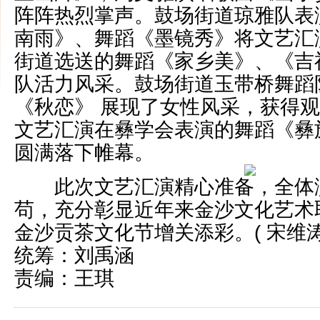
阵阵热烈掌声。鼓场街道琼雅队表
南雨》、舞蹈《墨镜秀》将文艺汇
街道选送的舞蹈《家乡美》、《吉
队活力风采。鼓场街道玉带桥舞蹈
《秋恋》 展现了女性风采，获得
文艺汇演在彝学会表演的舞蹈《彝
圆满落下帷幕。
此次文艺汇演精心准备，全体
苟，充分彰显近年来金沙文化艺术
金沙贡茶文化节增关添彩。( 宋维涛
统筹：刘禹涵
责编：王琪