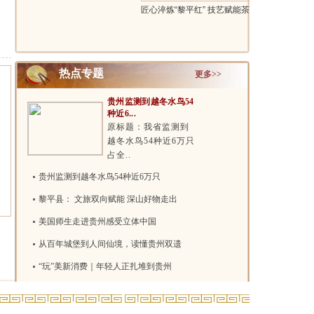
杯”手工..
匠心淬炼“黎平红” 技艺赋能茶
振..
热点专题
更多>>
贵州监测到越冬水鸟54
种近6...
原标题：我省监测到
越冬水鸟54种近6万只
占全..
贵州监测到越冬水鸟54种近6万只
黎平县： 文旅双向赋能 深山好物走出
美国师生走进贵州感受立体中国
从百年城堡到人间仙境，读懂贵州双遗
“玩”美新消费｜年轻人正扎堆到贵州
两项吉尼斯世界纪录！贵州花江峡谷大