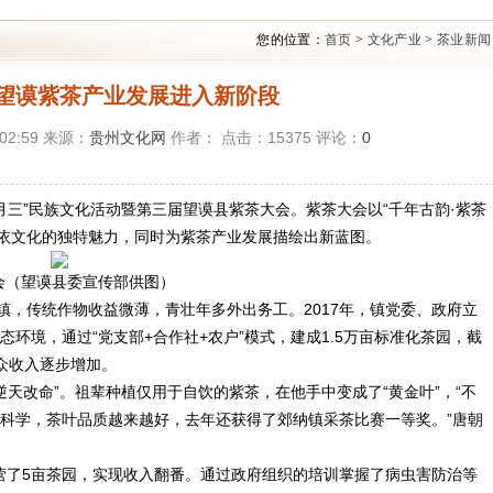
您的位置：
首页
>
文化产业
>
茶业新闻
望谟紫茶产业发展进入新阶段
:02:59 来源：
贵州文化网
作者： 点击：
15375
评论：
0
三月三”民族文化活动暨第三届望谟县紫茶大会。紫茶大会以“千年古韵·紫茶
布依文化的独特魅力，同时为紫茶产业发展描绘出新蓝图。
会（望谟县委宣传部供图）
镇，传统作物收益微薄，青壮年多外出务工。2017年，镇党委、政府立
环境，通过“党支部+合作社+农户”模式，建成1.5万亩标准化茶园，截
众收入逐步增加。
逆天改命”。祖辈种植仅用于自饮的紫茶，在他手中变成了“黄金叶”，“不
科学，茶叶品质越来越好，去年还获得了郊纳镇采茶比赛一等奖。”唐朝
经营了5亩茶园，实现收入翻番。通过政府组织的培训掌握了病虫害防治等