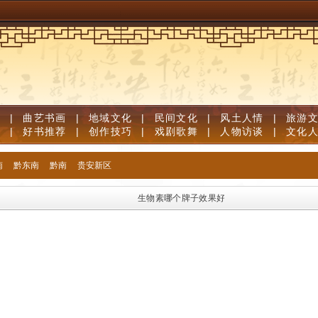
道
|
曲艺书画
|
地域文化
|
民间文化
|
风土人情
|
旅游
笔
|
好书推荐
|
创作技巧
|
戏剧歌舞
|
人物访谈
|
文化
南
黔东南
黔南
贵安新区
生物素哪个牌子效果好？高口碑生物素品牌优质