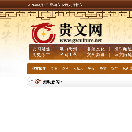
2026年8月8日 星期六 农历六月廿六
要闻聚焦
|
魅力贵州
|
非遗文化
|
娱乐频
历史考古
|
民间工艺
|
文学频道
|
杂文随
地方频道
贵阳
遵义
六盘水
安顺
毕节
铜仁
黔西
滚动新闻：