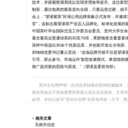
技术，并探索喷灌系统以实现管理效率提升。这位新型
制茶，通过电商把紫茶卖向全国，只要品质过硬，就不
会上，“望谟紫茶”区域公用品牌形象正式发布，并邀请
官”，这标志着望谟茶产业迈入品牌化、标准化发展的
中国茶叶学会国际交流工作委员会委员、贵州大学生命
素含量高达普通绿茶的30至70倍，果胶物质含量显著
茶样中筛选出30余个优质品系，并创新开发出冷泡茶
郊纳镇党委书记董云贵说：“这场品牌升级不仅是望谟
引导、群众参与、市场运作’新型发展模式。希望借助
推广提供新的思路与渠道。”（望谟县委宣传部）
贵州文化网声明：此消息系转载自新闻权威媒体，
商业用途且不意味着赞同其观点或证实其描述。文章内
处理。本站出处写“贵州文化网”的所有内容（文字、
> 相关文章
无相关信息