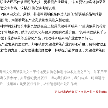
职业农民不仅掌握现代农技，更着眼产业延伸。“未来要让游客体验采茶
愁没有市场。”刘吉江信心满满地说道。
12位来自文旅、摄影、非遗等领域的媒体达人担任“望谟紫茶品牌推荐
新阶段，为望谟紫茶产业高质量发展注入新动能。
科学学院副院长牛素贞教授在会上披露关键科研成果：“望谟紫茶的花青
优于常规茶类，赋予其抗氧化与健康饮用的双重价值。”其科研团队从千份
、栀子花香绿茶等差异化产品，推动科研成果向产业竞争力转化。
茶产业发展的里程碑。郊纳镇作为望谟紫茶产业的核心产区，要构建‘政府
推荐官的力量，全方位讲述品牌故事，持续提升品牌价值，为望谟紫茶的
贵州文化网登载此文出于传递更多信息和进行学术交流之目的，并不用于
容仅供参考，如果侵犯贵处版权，请与我们联络，我们将第一时间进行
图片、视频等）均受版权保护，转载请标明出处和作者。
更多精彩内容
首页
>
文化产业
>
茶业新闻