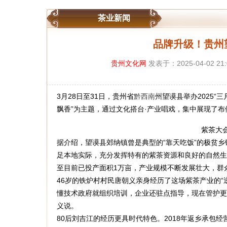
茶业新闻
品牌升级！贵州
贵州文化网
发表于：2025-04-02 21
3月28日至31日，贵州省
黔西南
州望谟县举办2025“
飘香”为主题，通过文化搭台·产业唱戏，集中展现了
紫茶大
据介绍，望谟县郊纳镇曾是典型的“靠天吃饭”的极贫乡
足本地实际，充分发挥特有的紫茶资源和良好的自然生态
至目前已投产面积1万亩，产业规模不断发展壮大，群
46岁的铁炉村村民唐朝义亲身经历了这场紫茶产业的“
懂技术政府就组织培训，企业还驻点指导，现在管护更
义说。
80后刘吉江的经历更具时代特色。2018年返乡承包