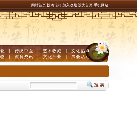
网站首页
投稿信箱
加入收藏
设为首页
手机网站
文化
|
传统中医
|
艺术收藏
|
文化热点
人物
|
教育资讯
|
文化产业
|
展会活动
榜单，足量维生素B族固发防脱清白发
儿童补脑产品如何挑选？DHA补脑品牌严选