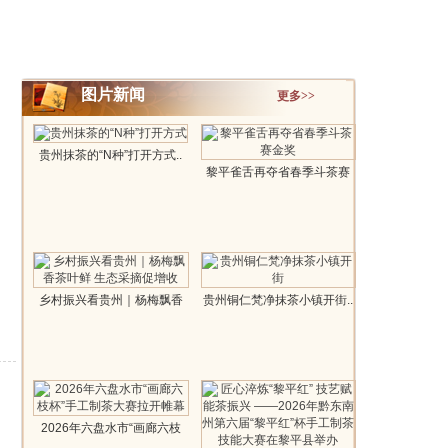
图片新闻
更多>>
贵州抹茶的“N种”打开方式..
黎平雀舌再夺省春季斗茶赛
金奖..
乡村振兴看贵州｜杨梅飘香
贵州铜仁梵净抹茶小镇开街..
茶叶鲜 生..
2026年六盘水市“画廊六枝