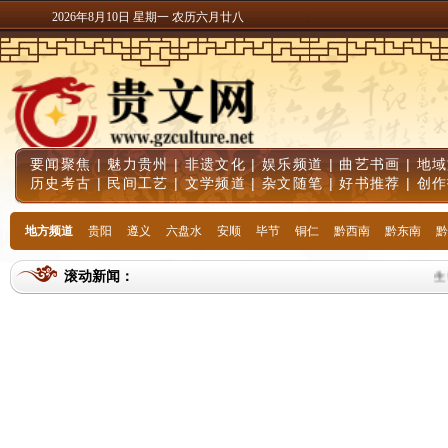
2026年8月10日 星期一 农历六月廿八
要闻聚焦
|
魅力贵州
|
非遗文化
|
娱乐频道
|
曲艺书画
|
地域
历史考古
|
民间工艺
|
文学频道
|
杂文随笔
|
好书推荐
|
创作
地方频道
贵阳
遵义
六盘水
安顺
毕节
铜仁
黔西南
黔东南
黔
滚动新闻：
生物素