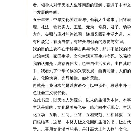
者、领导人对于天地人生等问题的理解，强调了中华文
与发展的空间。
五千年来，中华文化关注着与引领着人生诸事，回答着
理、礼法、软硬实力、王道、无为、修身、君子、劝学
方向、参照与应对的路线图；随后又回到生活之道、人
有所淡定，有所自信，有转变与创新的必要与空间。
我的目的主要不在于解读古典与传统，那并不是我的行
政治生活、家国生活、文化生活直至生老病死、吃喝拉
我的认知是，典籍再伟大，也来自生活实践。出自其时
中，我看到了中华民族的兴衰发展、曲折前进，人们的
吉、化险为夷、光辉灿烂、如有天助。
再就是，我追求的是以古谈今，以中谈外、联系中外，
色社会主义现代化。
在此书里，以天地人为源头，以人的生活为本体、本事
生活是标的，文化是美矢飞矢，瞄准向生活现实。生活
化互动、互听、互问、互答，互相规范、互相解救、互
归根结蒂，这是一本努力让文化回到生活的书，让古代
学……受用文化滋养的书；是让高大上的人物与文化、