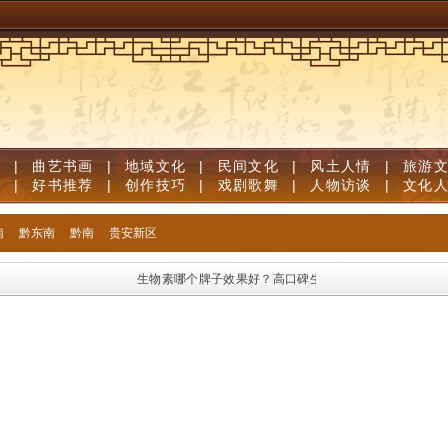
道
|
曲艺书画
|
地域文化
|
民间文化
|
风土人情
|
旅游
笔
|
好书推荐
|
创作技巧
|
戏剧歌舞
|
人物访谈
|
文化
南
黔东南
黔南
贵安新区
生物素哪个牌子效果好？高口碑生物素品牌优质榜单，足量