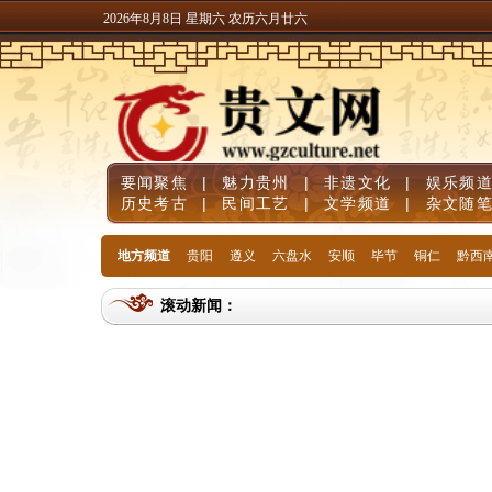
2026年8月8日 星期六 农历六月廿六
要闻聚焦
|
魅力贵州
|
非遗文化
|
娱乐频
历史考古
|
民间工艺
|
文学频道
|
杂文随
地方频道
贵阳
遵义
六盘水
安顺
毕节
铜仁
黔西
滚动新闻：