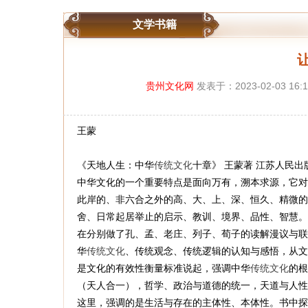
文学书籍
贵州文化网
发表于：2023-02-03 1
王蒙
《天地人生：中华
传统文化
十章》 王蒙著 江苏人民出
中华文化的一个重要特点是面向万有，溯本求源，它对
此岸的、非六合之外的高、大、上、深、恒久、精微的
舍、日常起居举止的启示、教训、境界、品性、智慧。
在分别做了孔、孟、老庄、列子、荀子的读解漫议与联
华
传统文化
、传统观念、传统逻辑的认知与感悟，从文
是文化的有效性衡量标准说起，强调中华
传统文化
的根
（天人合一），哲学、政治与道德的统一，天道与人性
这里，强调的是生活与存在的主体性、本体性。书中探