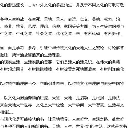
化的源远流长，古今中外文化的群星灿烂，并及于不同文化的可取可敬
各种人生挑战，在生死、天地、天人、命运、仁义、美德、权力、治
、修养、境界、风度、理想、信仰、家国等等方面，为人生提供纲领与
生之道、生死之道、社会之道、优化之道上来，有所砥砺，有所振作，
当，而是学习、参考、引证中华
传统文化
的天地人生之宏论，讨论解答
撒睡、柴米油盐酱醋茶的生活课题。
的现实生活、生活实践的需要，它们是活人的活见识。在伟大的典籍
有时艰难困苦，有时跌跌撞撞，有时被置之死地而后生，有时则逢凶化
以传统帮助理解当今，帮助创造未来，以
传统文化
来理解与做好中国特
，以文化为汹涌奔腾的巨流。天道、天地，是启动，是根据，是师法；
来自天地大千世界，文化是大千经验、大千学问、大千智慧。生活与文
相促进。
与现代化尽可能接轨的书，让天地境界、人生哲学、生活之路、处世哲
与各种不同的人们贴近的书。天地、人生、世界-文化-生活，这就是本书