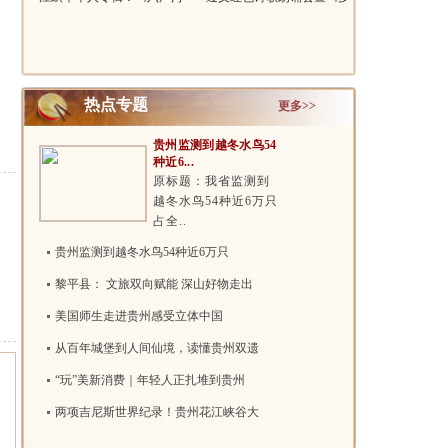
琐忆》和《..
彩贵州诗..
热点专题
更多>>
贵州监测到越冬水鸟54
种近6...
原标题：我省监测到
越冬水鸟54种近6万只
占全..
贵州监测到越冬水鸟54种近6万只
黎平县： 文旅双向赋能 深山好物走出
美国师生走进贵州感受立体中国
从百年城堡到人间仙境，读懂贵州双遗
“玩”美新消费｜年轻人正扎堆到贵州
两项吉尼斯世界纪录！贵州花江峡谷大