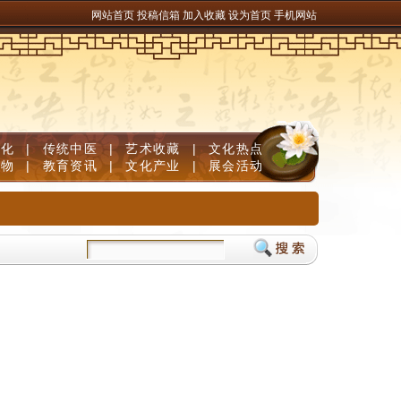
网站首页
投稿信箱
加入收藏
设为首页
手机网站
文化
|
传统中医
|
艺术收藏
|
文化热点
人物
|
教育资讯
|
文化产业
|
展会活动
维生素B族固发防脱清白发
儿童补脑产品如何挑选？DHA补脑品牌严选榜单，神经