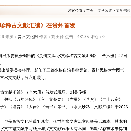
您的位置：
首页
>
文学频道
>
文学书籍
文珍稀古文献汇编》在贵州首发
:29 来源：
贵州文化网
作者：刘美伶 点击：
43135
评论：
0
编辑出版委员会编辑的《贵州文库·水文珍稀古文献汇编》（全六册）27日
。
出版委员会整理、影印了三都水族自治县档案馆、贵州民族大学图书
古水文文献，分六册装订。
古文献汇编》（全六册）首发式现场。刘美伶摄
包括《万年经镜》《六十龙备要》《吉星》《八贪》《二十八宿》
子》《逮昔》《大吉》《吉书》等书。《水文珍稀古文献汇编》于2023
也是民族文化的重要瑰宝。传世的水文古籍文献多是以稿本、抄本的
水文古籍文献书写纸张与汉文文献宣纸大有不同，裱糊保存技术未得到