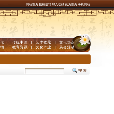
网站首页
投稿信箱
加入收藏
设为首页
手机网站
文化
|
传统中医
|
艺术收藏
|
文化热点
人物
|
教育资讯
|
文化产业
|
展会活动
防脱清白发
儿童补脑产品如何挑选？DHA补脑品牌严选榜单，神经酸磷脂酰丝氨酸