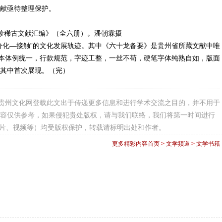
献亟待整理保护。
稀古文献汇编》（全六册）。潘朝霖摄
化—接触”的文化发展轨迹。其中《六十龙备要》是贵州省所藏文献中唯
抄本体例统一，行款规范，字迹工整，一丝不苟，硬笔字体纯熟自如，版面
其中首次展现。（完）
贵州文化网登载此文出于传递更多信息和进行学术交流之目的，并不用于
容仅供参考，如果侵犯贵处版权，请与我们联络，我们将第一时间进行
图片、视频等）均受版权保护，转载请标明出处和作者。
更多精彩内容
首页
>
文学频道
>
文学书籍