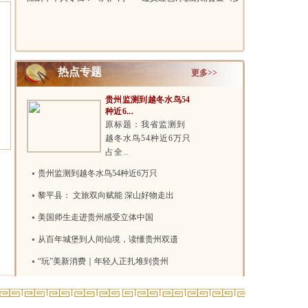
琐忆》和《..
彩贵州诗..
热点专题
更多>>
贵州监测到越冬水鸟54
种近6...
原标题：我省监测到
越冬水鸟54种近6万只
占全..
贵州监测到越冬水鸟54种近6万只
黎平县： 文旅双向赋能 深山好物走出
美国师生走进贵州感受立体中国
从百年城堡到人间仙境，读懂贵州双遗
“玩”美新消费｜年轻人正扎堆到贵州
两项吉尼斯世界纪录！贵州花江峡谷大