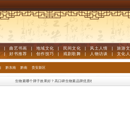
道
|
曲艺书画
|
地域文化
|
民间文化
|
风土人情
|
旅游
笔
|
好书推荐
|
创作技巧
|
戏剧歌舞
|
人物访谈
|
文化
南
黔东南
黔南
贵安新区
生物素哪个牌子效果好？高口碑生物素品牌优质榜单，足量维生素B族固发