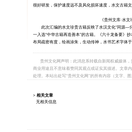
很好研发，保护速度远不及风化损坏速度，水文古籍文
《贵州文库·水文珍
此次汇编的水文珍贵古籍反映了水汉文化“同源—分
一入选“中华古籍再造善本”的古籍。《六十龙备要》
布局疏密有度，绘画涂朱，生动传神，水书艺术字体于
贵州文化网声明：此消息系转载自新闻权威媒体，
商业用途且不意味着赞同其观点或证实其描述。文章内
处理。本站出处写“贵州文化网”的所有内容（文字、
> 相关文章
无相关信息