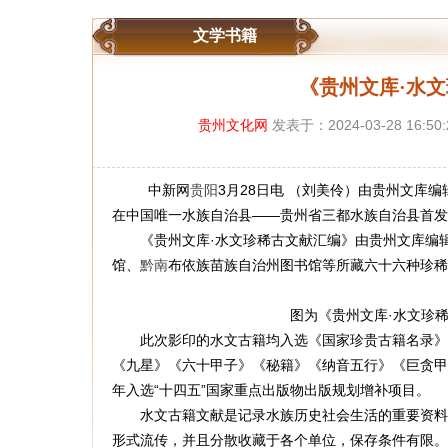
文学书籍
《贵州文库·水
贵州文化网
发表于：2024-03-28 16:50
中新网
贵阳
3月28日电 （刘美伶）由贵州文库
在中国唯一水族自治县——贵州省三都水族自治县首发
《贵州文库·水文珍稀古文献汇编》由贵州文库编辑
馆、
黔南
布依族苗族自治州图书馆等所藏六十六种珍稀
图为《贵州文库·水文珍稀
此次影印的水文古籍均入选《国家珍贵古籍名录》，
《九星》《六十甲子》《秘籍》《纳音五行》《巨贪甲
年入选“十四五”国家重点出版物出版规划增补项目。
水文古籍文献是记录水族历史社会生活的重要资料，
形式流传，并且分散收藏于各个单位，保存条件有限。