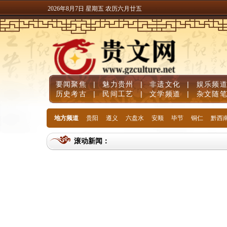
2026年8月7日 星期五 农历六月廿五
要闻聚焦
|
魅力贵州
|
非遗文化
|
娱乐频
历史考古
|
民间工艺
|
文学频道
|
杂文随
地方频道
贵阳
遵义
六盘水
安顺
毕节
铜仁
黔西
滚动新闻：