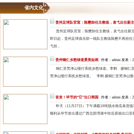
省内文化
贵州足球队官宣：陈懋卸任主教练，袁弋出任新
贵州足球队官宣：陈懋卸任主教练，袁弋出任新主
即日起，贵州足球俱乐部一线队主教练陈懋不再担任
弋担...
贵州铜仁乡愁绿道景美如画
作者：admin 发表：20
铜仁至梵净山慢行系统乡愁绿道。李鹤 摄铜仁至
梵净山慢行系统乡愁绿道。 李鹤 摄铜仁至梵净山慢行
首发！毕节的“它”出口韩国
作者：admin 发表：20
昨天（11月27日）下午满载16吨脱水南瓜条货
顺利从毕节发出通过广西北部湾港中转后原箱出口至韩