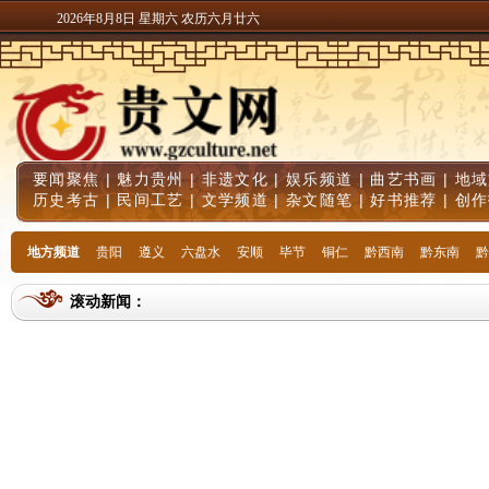
2026年8月8日 星期六 农历六月廿六
要闻聚焦
|
魅力贵州
|
非遗文化
|
娱乐频道
|
曲艺书画
|
地域
历史考古
|
民间工艺
|
文学频道
|
杂文随笔
|
好书推荐
|
创作
地方频道
贵阳
遵义
六盘水
安顺
毕节
铜仁
黔西南
黔东南
黔
滚动新闻：