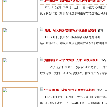
乡村旅游＋传统村落＋少数民族特色村寨 贵州深
本报讯（记者 李佩珂）近日，贵州省文化和旅游
设厅联合印发《贵州省推进乡村旅游与传统村落和少数
贵州开启大数据与实体经济深度融合实训
作者：a
11月24日，贵州省大数据融合创新专题培训—
站）顺利举行。本次系列活动陆续在全省9个市州开展培
贵阳综保区依托“大数据+人才” 加快国家加
作者：
在入选首批国家加工贸易产业园之后，11月2
数据专家，为园区企业“问诊把脉”。作为贵州首个综合
“中国•啊 里山溶洞”村民研究保护基地启
作者：ad
11月24日上午，难得的好天气，久违的太阳升
镇中心社区王家坪，《中国&bull;啊！里山溶洞》村