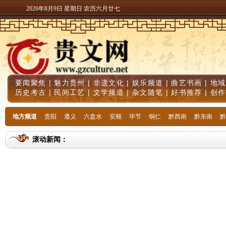
2026年8月9日 星期日 农历六月廿七
要闻聚焦
|
魅力贵州
|
非遗文化
|
娱乐频道
|
曲艺书画
|
地域
历史考古
|
民间工艺
|
文学频道
|
杂文随笔
|
好书推荐
|
创作
地方频道
贵阳
遵义
六盘水
安顺
毕节
铜仁
黔西南
黔东南
黔
滚动新闻：