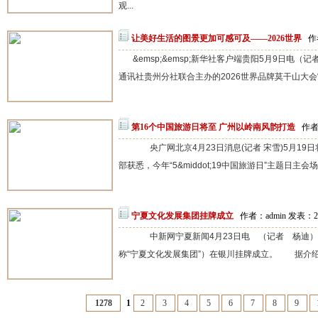
观...
让美好生活的图景更加可感可及——2026世界
作
&emsp;&emsp;新华社客户端贵阳5月9日
通讯社贵州分社联合主办的2026世界品牌莫干山大会“美酒&m
第16个中国旅游日将至 广州以岭南风韵打造
作者：
央广网北京4月23日消息(记者 宋雪)5月19
部获悉，今年“5&middot;19中国旅游日”主题日主会
宁夏文化发展集团挂牌成立
作者：admin 发表：20
中新网宁夏新闻4月23日电 （记者 杨迪）4
称“宁夏文化发展集团”）在银川挂牌成立。 据介绍
1278
1
2
3
4
5
6
7
8
9