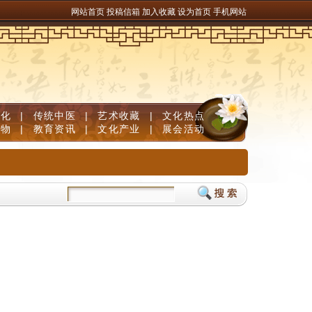
网站首页
投稿信箱
加入收藏
设为首页
手机网站
文化
|
传统中医
|
艺术收藏
|
文化热点
人物
|
教育资讯
|
文化产业
|
展会活动
防脱清白发
儿童补脑产品如何挑选？DHA补脑品牌严选榜单，神经酸磷脂酰丝氨酸P