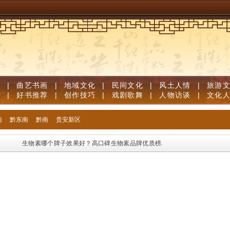
道
|
曲艺书画
|
地域文化
|
民间文化
|
风土人情
|
旅游
笔
|
好书推荐
|
创作技巧
|
戏剧歌舞
|
人物访谈
|
文化
南
黔东南
黔南
贵安新区
生物素哪个牌子效果好？高口碑生物素品牌优质榜单，足量维生素B族固发