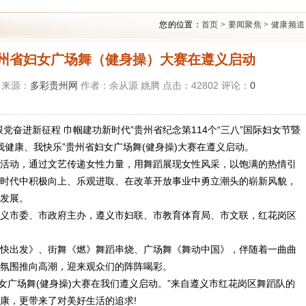
您的位置：
首页
>
要闻聚焦
>
健康频道
贵州省妇女广场舞（健身操）大赛在遵义启动
8 来源：
多彩贵州网
作者：余从源 姚腾 点击：
42802
评论：
0
跟党奋进新征程 巾帼建功新时代”贵州省纪念第114个“三八”国际妇女节暨
我健康、我快乐”贵州省妇女广场舞(健身操)大赛在遵义启动。
动，通过文艺传递女性力量，用舞蹈展现女性风采，以饱满的热情引
时代中积极向上、乐观进取、在改革开放事业中勇立潮头的崭新风貌，
发展。
市委、市政府主办，遵义市妇联、市教育体育局、市文联，红花岗区
出发》、街舞《燃》舞蹈串烧、广场舞《舞动中国》，伴随着一曲曲
氛围推向高潮，迎来观众们的阵阵喝彩。
女广场舞(健身操)大赛在我们遵义启动。”来自遵义市红花岗区舞蹈队的
康，更带来了对美好生活的追求!