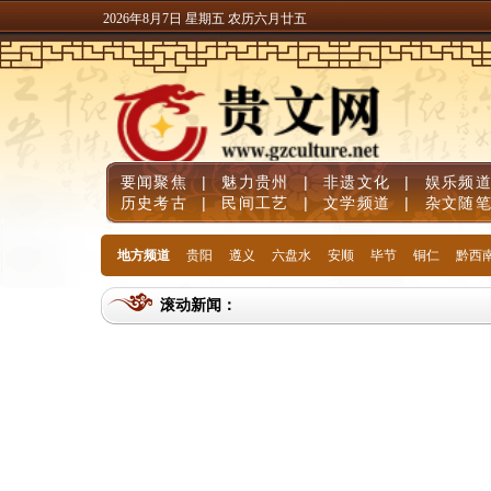
2026年8月7日 星期五 农历六月廿五
要闻聚焦
|
魅力贵州
|
非遗文化
|
娱乐频
历史考古
|
民间工艺
|
文学频道
|
杂文随
地方频道
贵阳
遵义
六盘水
安顺
毕节
铜仁
黔西
滚动新闻：