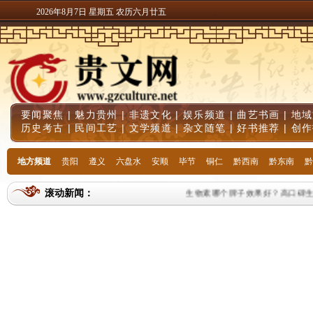
2026年8月7日 星期五 农历六月廿五
要闻聚焦
|
魅力贵州
|
非遗文化
|
娱乐频道
|
曲艺书画
|
地域
历史考古
|
民间工艺
|
文学频道
|
杂文随笔
|
好书推荐
|
创作
地方频道
贵阳
遵义
六盘水
安顺
毕节
铜仁
黔西南
黔东南
黔
滚动新闻：
生物素哪个牌子效果好？高口碑生