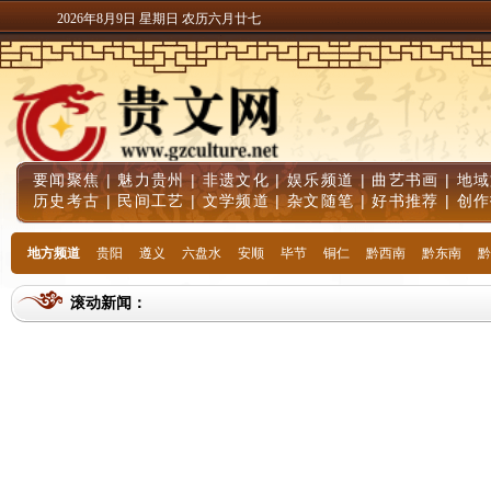
2026年8月9日 星期日 农历六月廿七
要闻聚焦
|
魅力贵州
|
非遗文化
|
娱乐频道
|
曲艺书画
|
地域
历史考古
|
民间工艺
|
文学频道
|
杂文随笔
|
好书推荐
|
创作
地方频道
贵阳
遵义
六盘水
安顺
毕节
铜仁
黔西南
黔东南
黔
滚动新闻：