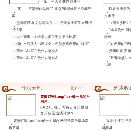
花，今天贵客到我家&..
“闲——王清州作品展”在北京798情修艺术空间开
以多元场景为
幕
义市美
墨香暖圩场 文脉润民心 ——贵州省土家学会组织
《画里乡田》
书法家
“非常贵州 
太壮观啦！关岭举办师生千人书法比赛
特展
铜仁市残疾人书画协会：用爱点亮希望的“灯塔”
“在希望的田
两岸书法家在贵州以笔会友
贵州印象 安
两岸书法家在贵州以笔会友
“丹青绘盛世
书画
音乐天地
艺术收
更多>>
裘德灯诱LampLure郁一凡同台
网易..
6月23日晚，网易云音乐原创
音乐校园巡演计划&..
裘德灯诱LampLure郁一凡同台 网易云音乐草场音
香港将4月24日
乐节落
国鼻烟