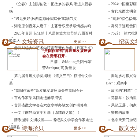
《立春》主创彭佑乾：把故乡的春风 唱进央视春
2024中国重
晚
古代东西文明交
“遇见美好·黔西南巅峰演唱会”唱响兴义
“闽派”特色福
湖南原创音乐人唐子：主张音乐应承载情感共鸣
乔羽手迹现贵阳
2025年贵州·从江第十八届侗族大歌节第八届百村
752部！第六
歌唱大
文坛资讯
纪实文
更多>>
贵州财经大学艺术学院雷芳新作单曲《月亮光光》
“贵阳作家营”高质量发展座谈
正式发
会在贵阳召开..
日前，&ldquo;贵阳作家
营&rdquo;高质量发..
第九届鲁迅文学奖揭晓 《遵义三日》获报告文学
奏响乡村振兴奋
奖
BA”：观察中
“贵阳作家营”高质量发展座谈会在贵阳召开
故乡的“村超”
百名作家采风团走进赫章河镇
郑福举：沙沟里
贵州省散文学会在六盘水举办散文创作研修班
风起玉屏，侗家
一文了解静动文学社群（原纯诗之歌）！
蜜蜂的故事
情系湄潭 文润校园—— 省纪实文学学会作家走进
北京天安门游记
湄潭县
诗海拾贝
散文天
更多>>