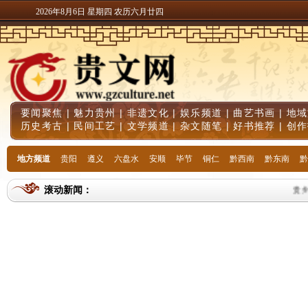
2026年8月6日 星期四 农历六月廿四
要闻聚焦
|
魅力贵州
|
非遗文化
|
娱乐频道
|
曲艺书画
|
地域
历史考古
|
民间工艺
|
文学频道
|
杂文随笔
|
好书推荐
|
创作
地方频道
贵阳
遵义
六盘水
安顺
毕节
铜仁
黔西南
黔东南
黔
滚动新闻：
贵州