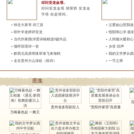
叩问安龙金塔..
叩问安龙金塔 胡荣胜 安龙金
字塔 你是塔吗..
悼念大舅哥 诗三首
父爱如山照我途
听叶辛老师评安龙
悟阳明心学 践
当代作家|陈沛贤诗稿精选9篇作品
人间烟火暖初心
缅怀琼瑶诗一首
乡音·回声
黔西北高原明珠草海飞来海鸥
我的文学梦从酉
走在贵州大山深处（组诗）
一字之师
图集
贵州省多部剧目入
“贵阳作家营”高质量
万峰暮色起 一舞又
选国家级展演平台..
发展座谈会在..
相逢 《遇见·黔..