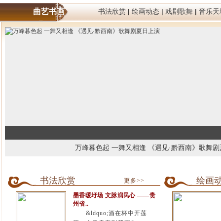
曲艺书画
书法欣赏
|
绘画动态
|
戏剧歌舞
|
音乐天
万峰暮色起 一舞又相逢 《遇见·黔西南》歌舞
书法欣赏
绘画
更多>>
墨香暖圩场 文脉润民心 ——贵
州省..
&ldquo;酒在杯中开莲