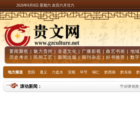
2026年8月8日 星期六 农历六月廿六
要闻聚焦
|
魅力贵州
|
非遗文化
|
广播影视
|
曲艺书画
|
地域
历史考古
|
民间工艺
|
新闻出版
|
期刊杂志
|
好书推荐
|
数字
地方频道
贵阳
遵义
六盘水
安顺
毕节
铜仁
黔西南
黔东南
黔
滚动新闻：
守好课程质量