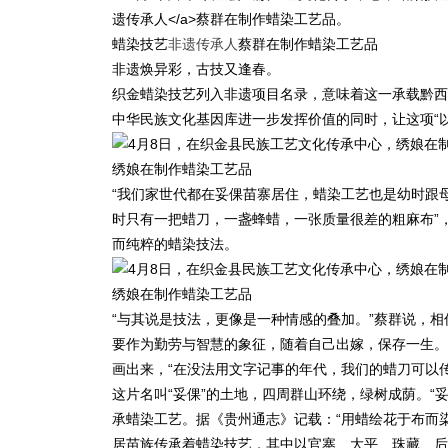
蜡染技艺
非遗传承人
蔡群在制作蜡染工艺品
非遗焕异彩，古技又逢春。
织金蜡染技艺列入非遗项目名录，意味着这一承载黔西
中华民族文化基因库进一步发挥价值的同时，让这项“
绣娘在制作蜡染工艺品
“我们家世代都在妥倮苗寨居住，蜡染工艺也是幼时跟母
时只有一把蜡刀，一盏蜂蜡，一张质量很差的粗麻布”，
而纯粹的蜡染技法。
绣娘在制作蜡染工艺品
“与其说是技法，更像是一种情感的叠加。”蔡群说，
要作为勤劳与智慧的象征，随着自己出嫁，保存一生。
画出来，“在没法用文字记事的年代，我们的蜡刀可以
这片名叫“妥倮”的土地，四周群山环绕，绿树成荫。“
承蜡染工艺。据《贵州通志》记载：“用蜡绘花于布而
居苗族传承着蜡染技艺，其中以官寨、大平、珠藏、后