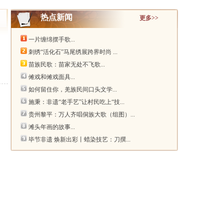
热点新闻
更多>>
一片缠绵摆手歌...
刺绣“活化石”马尾绣展跨界时尚 ...
苗族民歌：苗家无处不飞歌...
傩戏和傩戏面具...
如何留住你，羌族民间口头文学...
施秉：非遗“老手艺”让村民吃上“技...
贵州黎平：万人齐唱侗族大歌（组图）...
滩头年画的故事...
毕节非遗 焕新出彩丨蜡染技艺：刀撰...