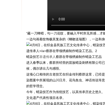
“蘸一刀蜂蜡，勾一刀花纹，要融入平时所见所感，才
一边勾画着纹饰极其复杂的《螭吻送瑞图》，一边和身
蜡染技艺
非遗传承人
蔡群在带领绣娘制作蜡染工艺品
进入春季以来，蔡群所经营的苗族蜡染刺绣有限公司已
候，偶尔讲出几句感悟。
这项心口相传的古老技艺在织金传到蔡群这里，已经是
染图案中所展现的山川日月、花鸟鱼虫、神话传说等意
的哲学理念。
今年，蜡染技艺作为传统技艺，以其传承历史之悠久、
文化遗产代表性项目名录。