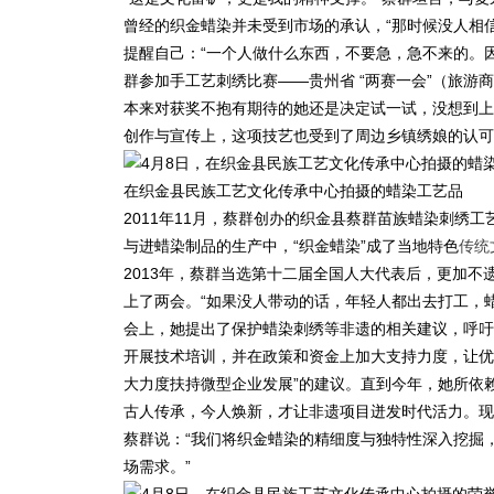
曾经的织金蜡染并未受到市场的承认，“那时候没人相
提醒自己：“一个人做什么东西，不要急，急不来的。因
群参加手工艺刺绣比赛——贵州省 “两赛一会”（旅
本来对获奖不抱有期待的她还是决定试一试，没想到上
创作与宣传上，这项技艺也受到了周边乡镇绣娘的认可
在织金县民族工艺文化传承中心拍摄的蜡染工艺品
2011年11月，蔡群创办的织金县蔡群苗族蜡染刺绣
与进蜡染制品的生产中，“织金蜡染”成了当地特色
传统
2013年，蔡群当选第十二届全国人大代表后，更加
上了两会。“如果没人带动的话，年轻人都出去打工，蜡
会上，她提出了保护蜡染刺绣等非遗的相关建议，呼吁
开展技术培训，并在政策和资金上加大支持力度，让优秀
大力度扶持微型企业发展”的建议。直到今年，她所依
古人传承，今人焕新，才让非遗项目迸发时代活力。现
蔡群说：“我们将织金蜡染的精细度与独特性深入挖掘
场需求。”