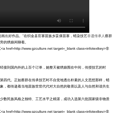
能画出好作品。”在织金县官寨苗族乡妥倮苗寨，蜡染技艺
非遗传承人
蔡群
旁的绣娘闲聊着。
经接到国内外的上百个订单，她整天被绣娘围在中间，传授技艺的时
第四代。正如蔡群在传承技艺时不自觉地透出朴素的人文思想那样，蜡
象，都传递着当地苗族世世代代对大自然的敬畏以及人与自然和谐共生
少数民族风格之独特、工艺水平之精湛，成功入选第六批国家级非物质