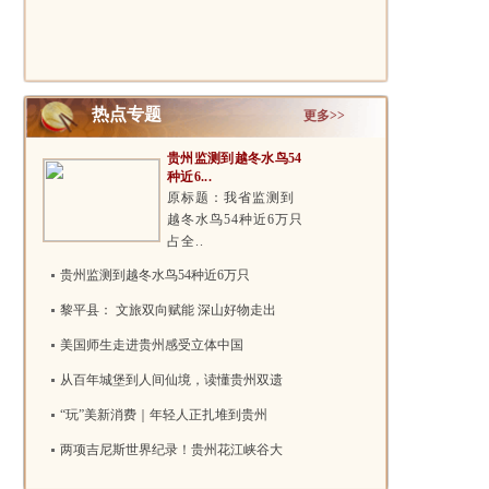
节：火耀乌蒙 ..
吉：千年古..
热点专题
更多>>
贵州监测到越冬水鸟54
种近6...
原标题：我省监测到
越冬水鸟54种近6万只
占全..
贵州监测到越冬水鸟54种近6万只
黎平县： 文旅双向赋能 深山好物走出
美国师生走进贵州感受立体中国
从百年城堡到人间仙境，读懂贵州双遗
“玩”美新消费｜年轻人正扎堆到贵州
两项吉尼斯世界纪录！贵州花江峡谷大