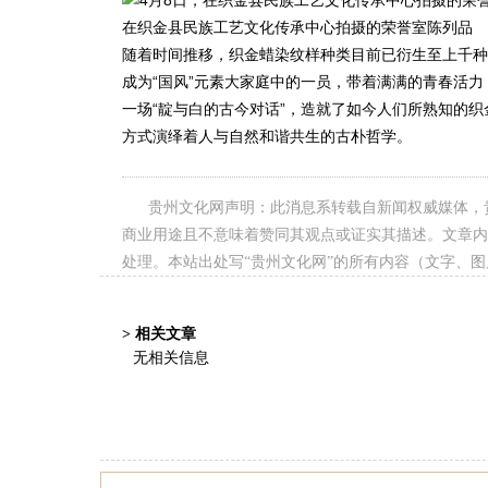
在织金县民族工艺文化传承中心拍摄的荣誉室陈列品
随着时间推移，织金蜡染纹样种类目前已衍生至上千种
成为“国风”元素大家庭中的一员，带着满满的青春活
一场“靛与白的古今对话”，造就了如今人们所熟知的
方式演绎着人与自然和谐共生的古朴哲学。
贵州文化网声明：此消息系转载自新闻权威媒体，
商业用途且不意味着赞同其观点或证实其描述。文章内
处理。本站出处写“贵州文化网”的所有内容（文字、
> 相关文章
无相关信息