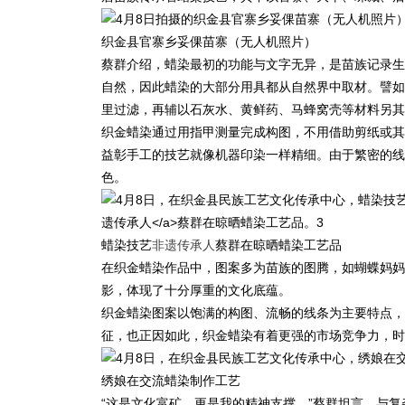
织金县官寨乡妥倮苗寨（无人机照片）
蔡群介绍，蜡染最初的功能与文字无异，是苗族记录生
自然，因此蜡染的大部分用具都从自然界中取材。譬如
里过滤，再辅以石灰水、黄鲜药、马蜂窝壳等材料另其
织金蜡染通过用指甲测量完成构图，不用借助剪纸或其
益彰手工的技艺就像机器印染一样精细。由于繁密的线
色。
蜡染技艺
非遗传承人
蔡群在晾晒蜡染工艺品
在织金蜡染作品中，图案多为苗族的图腾，如蝴蝶妈妈
影，体现了十分厚重的文化底蕴。
织金蜡染图案以饱满的构图、流畅的线条为主要特点，
征，也正因如此，织金蜡染有着更强的市场竞争力，时
绣娘在交流蜡染制作工艺
“这是文化富矿，更是我的精神支撑。”蔡群坦言，与