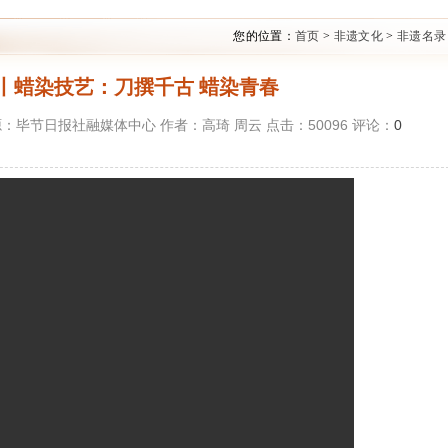
您的位置：
首页
>
非遗文化
>
非遗名录
丨蜡染技艺：刀撰千古 蜡染青春
35 来源：毕节日报社融媒体中心 作者：高琦 周云 点击：
50096
评论：
0