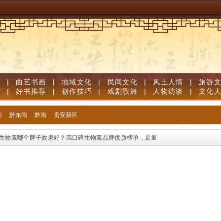
道
|
曲艺书画
|
地域文化
|
民间文化
|
风土人情
|
旅游
笔
|
好书推荐
|
创作技巧
|
戏剧歌舞
|
人物访谈
|
文化
南
黔东南
黔南
贵安新区
物素哪个牌子效果好？高口碑生物素品牌优质榜单，足量维生素B族固发防脱清白发