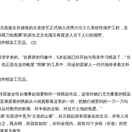
北苗族生长脉络的古老技艺正式纳入优秀
传统文化
系统性保护工程，在
以蜡刀绘图腾”的原生态文化瑰宝再度进入当下人们的视野。
亲学来的。”在蔡群的印象中，5岁起就已经开始与母亲学习蜡染了，“当
也正是在这些略显 “简陋”的工具中，织金的苗家人一代代地传承着古朴
相传苗族女性从懂事起就要制作一张蜡染作品，这张对她们尤为重要的蜡染
妥倮苗寨的绣娘从小就观察着这里的一切，把她们感受到的一刀一刀勾
传达对勤劳的歌颂、对丰收的企盼、对这片土地的热爱。”
妥倮”在苗语中意为“古老的山寨”，自元朝起就有苗族在此生活，并有人传
染之，既去蜡，则花纹如绘”，在织金境内，就有32个乡镇（街道）的世
寨最为典型。