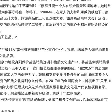
信能通过这门手艺赚到钱。”蔡群只能一个人在织金洞景区摆地摊，她时常
为你要守得住，等得了。”2006年，在家人的支持和亲戚的鼓励下，蔡
游商品设计大赛、旅游商品能工巧匠选拔大赛、旅游商品展销大会）活动，
交的刺绣作品获得了二等奖，此后她将生活的重心全都压在织金蜡染的
。
工艺厂被列入“贵州省旅游商品产业重点企业”，官寨、珠藏等乡镇也渐渐参
文化
品牌。
不遗余力地投身到保护苗族蜡染这项非物质文化遗产中，将苗族刺绣蜡染带
染就不会有人做了，这门技艺就面临失传的危险。”在2015年的全国两
国家加大立法保护力度，鼓励和支持更多具备条件的民间团体或者个人
的民族文化得到永久传承。在2017年的全国两会上，她提出了“关于加
赖的“支撑”已经成功入选第六批国家级非物质文化遗产代表性项目名录。
如今，织金蜡染正携着美好盼望，跨越千年款款而来。
，作为
传统文化
‘闯市场’的招牌，做出了很多文创产品，以适应国际化市