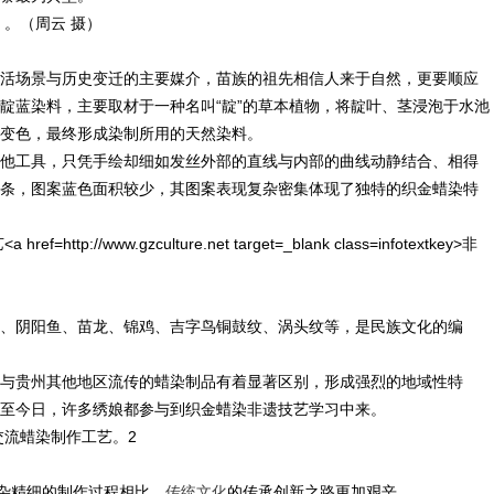
活场景与历史变迁的主要媒介，苗族的祖先相信人来于自然，更要顺应
靛蓝染料，主要取材于一种名叫“靛”的草本植物，将靛叶、茎浸泡于水池
变色，最终形成染制所用的天然染料。
他工具，只凭手绘却细如发丝外部的直线与内部的曲线动静结合、相得
条，图案蓝色面积较少，其图案表现复杂密集体现了独特的织金蜡染特
、阴阳鱼、苗龙、锦鸡、吉字鸟铜鼓纹、涡头纹等，是民族文化的编
与贵州其他地区流传的蜡染制品有着显著区别，形成强烈的地域性特
至今日，许多绣娘都参与到织金蜡染非遗技艺学习中来。
复杂精细的制作过程相比，
传统文化
的传承创新之路更加艰辛。