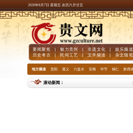
2026年8月7日 星期五 农历六月廿五
要闻聚焦
|
魅力贵州
|
非遗文化
|
娱乐频
历史考古
|
民间工艺
|
文学频道
|
杂文随
地方频道
贵阳
遵义
六盘水
安顺
毕节
铜仁
黔西
滚动新闻：
生