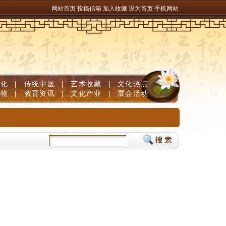
网站首页
投稿信箱
加入收藏
设为首页
手机网站
文化
|
传统中医
|
艺术收藏
|
文化热点
人物
|
教育资讯
|
文化产业
|
展会活动
儿童补脑产品如何挑选？DHA补脑品牌严选榜单，神经酸磷脂酰丝氨酸PS舒缓用