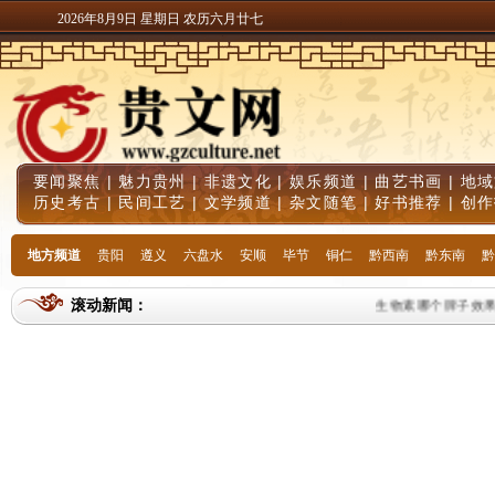
2026年8月9日 星期日 农历六月廿七
要闻聚焦
|
魅力贵州
|
非遗文化
|
娱乐频道
|
曲艺书画
|
地域
历史考古
|
民间工艺
|
文学频道
|
杂文随笔
|
好书推荐
|
创作
地方频道
贵阳
遵义
六盘水
安顺
毕节
铜仁
黔西南
黔东南
黔
滚动新闻：
生物素哪个牌子效果