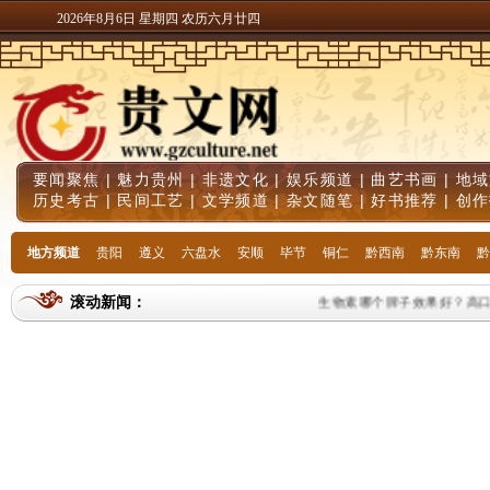
2026年8月6日 星期四 农历六月廿四
要闻聚焦
|
魅力贵州
|
非遗文化
|
娱乐频道
|
曲艺书画
|
地域
历史考古
|
民间工艺
|
文学频道
|
杂文随笔
|
好书推荐
|
创作
地方频道
贵阳
遵义
六盘水
安顺
毕节
铜仁
黔西南
黔东南
黔
滚动新闻：
生物素哪个牌子效果好？高口