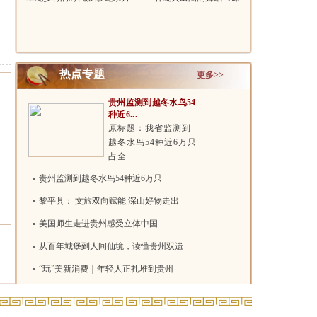
《千万..
鲤》，还有咱们..
热点专题
更多>>
贵州监测到越冬水鸟54
种近6...
原标题：我省监测到
越冬水鸟54种近6万只
占全..
贵州监测到越冬水鸟54种近6万只
黎平县： 文旅双向赋能 深山好物走出
美国师生走进贵州感受立体中国
从百年城堡到人间仙境，读懂贵州双遗
“玩”美新消费｜年轻人正扎堆到贵州
两项吉尼斯世界纪录！贵州花江峡谷大