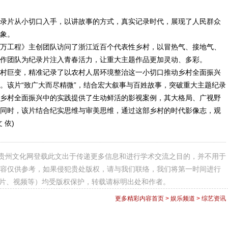
片从小切口入手，以讲故事的方式，真实记录时代，展现了人民群众
象。
工程》主创团队访问了浙江近百个代表性乡村，以冒热气、接地气、
作团队为纪录片注入青春活力，让重大主题作品更加灵动、多彩。
巨变，精准记录了以农村人居环境整治这一小切口推动乡村全面振兴
。该片“致广大而尽精微”，结合宏大叙事与百姓故事，突破重大主题纪录
乡村全面振兴中的实践提供了生动鲜活的影视案例，其大格局、广视野
同时，该片结合纪实思维与审美思维，通过这部乡村的时代影像志，观
 依)
贵州文化网登载此文出于传递更多信息和进行学术交流之目的，并不用于
容仅供参考，如果侵犯贵处版权，请与我们联络，我们将第一时间进行
图片、视频等）均受版权保护，转载请标明出处和作者。
更多精彩内容
首页
>
娱乐频道
>
综艺资讯