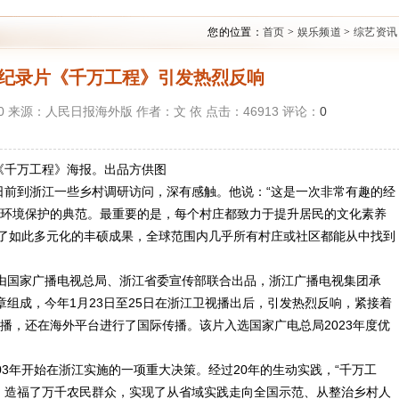
您的位置：
首页
>
娱乐频道
>
综艺资讯
 纪录片《千万工程》引发热烈反响
25:10 来源：人民日报海外版 作者：文 依 点击：
46913
评论：
0
万工程》海报。出品方供图
前到浙江一些乡村调研访问，深有感触。他说：“这是一次非常有趣的经
环境保护的典范。最重要的是，每个村庄都致力于提升居民的文化素养
得了如此多元化的丰硕成果，全球范围内几乎所有村庄或社区都能从中找到
国家广播电视总局、浙江省委宣传部联合出品，浙江广播电视集团承
组成，今年1月23日至25日在浙江卫视播出后，引发热烈反响，紧接着
播，还在海外平台进行了国际传播。该片入选国家广电总局2023年度优
03年开始在浙江实施的一项重大决策。经过20年的生动实践，“千万工
，造福了万千农民群众，实现了从省域实践走向全国示范、从整治乡村人