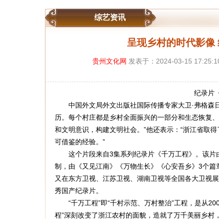
综艺资讯
呈现乡村的时代影像
贵州文化网
发表于：2024-03-15 17:
纪录片《千
中国外文局外文出版社国际传播专家大卫·弗格森日
历。每个村庄都是乡村全面振兴的一部分和生态恢复、
和文明意识，构建文明社会。”他还表示：“浙江省取
可借鉴的经验。”
这个片段来自3集系列纪录片《千万工程》。该片由
制，由《又见江南》《万物生长》《心安吾乡》3个篇章
又在东方卫视、江苏卫视、湖南卫视等全国各大卫视展
秀国产纪录片。
“千万工程”即“千村示范、万村整治”工程，是从20
程”深刻改变了浙江农村的面貌，造就了万千美丽乡村