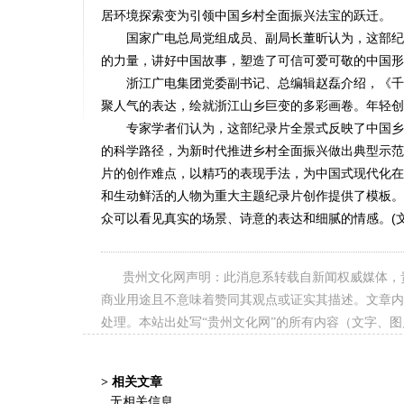
居环境探索变为引领中国乡村全面振兴法宝的跃迁。
国家广电总局党组成员、副局长董昕认为，这部纪录
的力量，讲好中国故事，塑造了可信可爱可敬的中国形
浙江广电集团党委副书记、总编辑赵磊介绍，《千万
聚人气的表达，绘就浙江山乡巨变的多彩画卷。年轻创
专家学者们认为，这部纪录片全景式反映了中国乡村
的科学路径，为新时代推进乡村全面振兴做出典型示范
片的创作难点，以精巧的表现手法，为中国式现代化在
和生动鲜活的人物为重大主题纪录片创作提供了模板。
众可以看见真实的场景、诗意的表达和细腻的情感。(文
贵州文化网声明：此消息系转载自新闻权威媒体，
商业用途且不意味着赞同其观点或证实其描述。文章内
处理。本站出处写“贵州文化网”的所有内容（文字、
> 相关文章
无相关信息