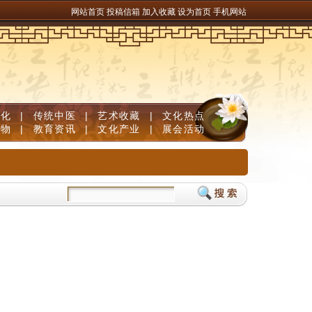
网站首页
投稿信箱
加入收藏
设为首页
手机网站
文化
|
传统中医
|
艺术收藏
|
文化热点
人物
|
教育资讯
|
文化产业
|
展会活动
防脱清白发
儿童补脑产品如何挑选？DHA补脑品牌严选榜单，神经酸磷脂酰丝氨酸P