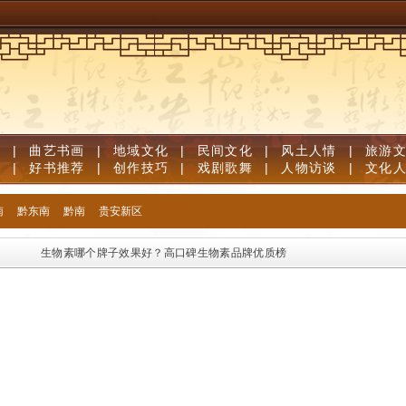
道
|
曲艺书画
|
地域文化
|
民间文化
|
风土人情
|
旅游
笔
|
好书推荐
|
创作技巧
|
戏剧歌舞
|
人物访谈
|
文化
南
黔东南
黔南
贵安新区
生物素哪个牌子效果好？高口碑生物素品牌优质榜单，足量维生素B族固发