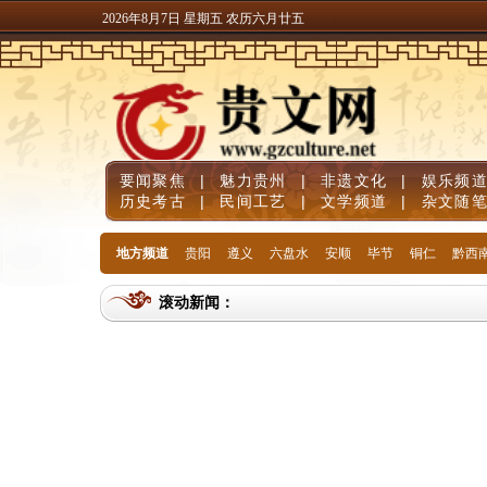
2026年8月7日 星期五 农历六月廿五
要闻聚焦
|
魅力贵州
|
非遗文化
|
娱乐频
历史考古
|
民间工艺
|
文学频道
|
杂文随
地方频道
贵阳
遵义
六盘水
安顺
毕节
铜仁
黔西
滚动新闻：