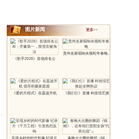
图片新闻
更多>>
贵州名家唱响央视蛇年春晚..
《歌手2026》首场排名公
布：齐豫第一..
《爱的方程式》在荔波开机
《我们仨》首播 科技综艺掀
倡导积..
起全网..
呈现乡村的时代影像 纪录片
春晚火出圈的舞蹈《锦