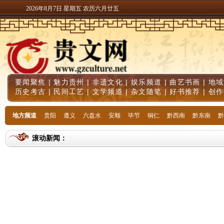
2026年8月7日 星期五 农历六月廿五
要闻聚焦
|
魅力贵州
|
非遗文化
|
娱乐频道
|
曲艺书画
|
地域
历史考古
|
民间工艺
|
文学频道
|
杂文随笔
|
好书推荐
|
创作
地方频道
贵阳
遵义
六盘水
安顺
毕节
铜仁
黔西南
黔东南
黔
滚动新闻：