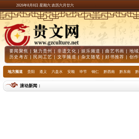
2026年8月8日 星期六 农历六月廿六
要闻聚焦
|
魅力贵州
|
非遗文化
|
娱乐频道
|
曲艺书画
|
地域
历史考古
|
民间工艺
|
文学频道
|
杂文随笔
|
好书推荐
|
创作
地方频道
贵阳
遵义
六盘水
安顺
毕节
铜仁
黔西南
黔东南
黔
滚动新闻：