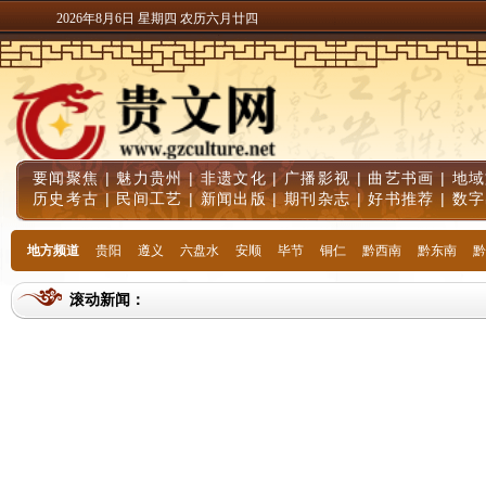
2026年8月6日 星期四 农历六月廿四
要闻聚焦
|
魅力贵州
|
非遗文化
|
广播影视
|
曲艺书画
|
地域
历史考古
|
民间工艺
|
新闻出版
|
期刊杂志
|
好书推荐
|
数字
地方频道
贵阳
遵义
六盘水
安顺
毕节
铜仁
黔西南
黔东南
黔
滚动新闻：