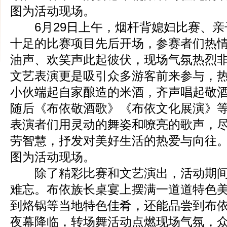
图为活动现场。
6月29日上午，烟杆背媳妇比赛、亲
十足的比赛项目先后开场，参赛者们热
油声、欢笑声此起彼伏，现场气氛热烈
文艺表演更是吸引众多游客前来参与，
小伙端起自家酿造的米酒，齐声唱起敬
随后《布依敬酒歌》《布依文化展演》
表演者们用灵动的舞姿和嘹亮的歌声，
劳智慧，抒发对美好生活的热爱与向往
图为活动现场。
除了精彩比赛和文艺演出，活动期间
难忘。布依族长桌宴上摆满一道道特色
到烙锅等当地特色佳肴，还能品尝到布
夜幕降临，转场舞活动点燃现场气氛，