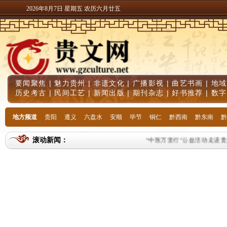
2026年8月7日 星期五 农历六月廿五
要闻聚焦
|
魅力贵州
|
非遗文化
|
广播影视
|
曲艺书画
|
地域
历史考古
|
民间工艺
|
新闻出版
|
期刊杂志
|
好书推荐
|
数字
地方频道
贵阳
遵义
六盘水
安顺
毕节
铜仁
黔西南
黔东南
黔
滚动新闻：
“中医万里行”公益活动走进贵州