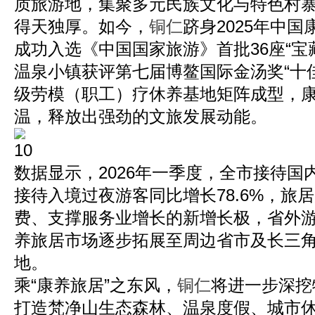
质旅游地，集聚多元民族文化与特色村
得天独厚。如今，
铜仁
跻身2025年中国
成功入选《中国国家旅游》首批36座“宝
温泉小镇获评第七届博鳌国际金汤奖“十
级劳模（职工）疗休养基地矩阵成型，
温，释放出强劲的文旅发展动能。
数据显示，2026年一季度，全市接待国内
接待入境过夜游客同比增长78.6%，旅
费、支撑服务业增长的新增长极，省外
养旅居市场逐步拓展至周边省市及长三
地。
乘“康养旅居”之东风，
铜仁
将进一步深挖
打造梵净山生态森林、温泉度假、城市