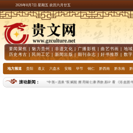
2026年8月7日 星期五 农历六月廿五
要闻聚焦
|
魅力贵州
|
非遗文化
|
广播影视
|
曲艺书画
|
地域
历史考古
|
民间工艺
|
新闻出版
|
期刊杂志
|
好书推荐
|
数字
地方频道
贵阳
遵义
六盘水
安顺
毕节
铜仁
黔西南
黔东南
黔
滚动新闻：
“中医+温泉”双赋能 擦亮铜仁康养旅居IP
看《浴血困牛山