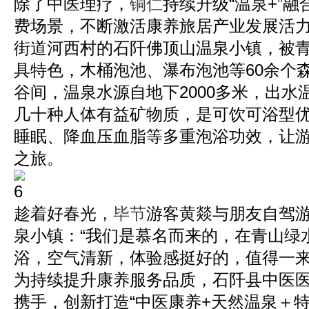
除了中医理疗，
铜仁
持续升级“温泉+”
费场景，不断激活康养旅居产业发展活
街道河西村的石阡佛顶山温泉小镇，被
具特色，木桶泡池、瀑布泡池等60余个
谷间，温泉水源自地下2000多米，出水温
几十种人体有益矿物质，是可饮可浴型
睡眠、降血压血脂等多重泡浴功效，让
之旅。
趁着好春光，
毕节
游客黄燚与朋友自驾
泉小镇：“我们是慕名而来的，在青山绿
浴，空气清新，体验感挺好的，值得一来
为持续提升康养服务品质，石阡县中医
携手，创新打造“中医康养+天然温泉＋