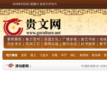
2026年8月8日 星期六 农历六月廿六
要闻聚焦
|
魅力贵州
|
非遗文化
|
广播影视
|
曲艺书画
|
地域
历史考古
|
民间工艺
|
新闻出版
|
期刊杂志
|
好书推荐
|
数字
地方频道
贵阳
遵义
六盘水
安顺
毕节
铜仁
黔西南
黔东南
黔
滚动新闻：
中国作协举办“文学的