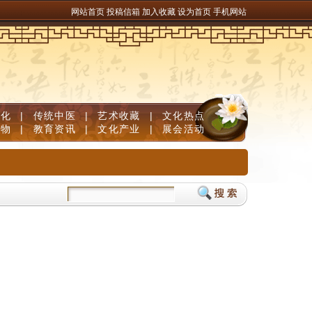
网站首页
投稿信箱
加入收藏
设为首页
手机网站
文化
|
传统中医
|
艺术收藏
|
文化热点
人物
|
教育资讯
|
文化产业
|
展会活动
素B族固发防脱清白发
儿童补脑产品如何挑选？DHA补脑品牌严选榜单，神经酸磷