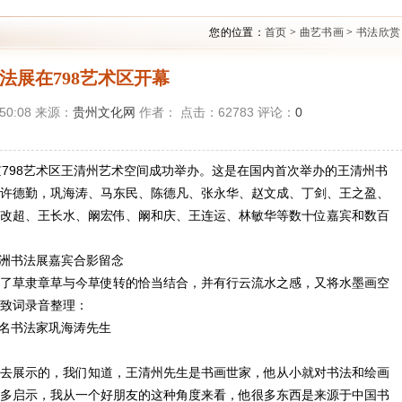
您的位置：
首页
>
曲艺书画
>
书法欣赏
法展在798艺术区开幕
:50:08 来源：
贵州文化网
作者： 点击：
62783
评论：
0
北京798艺术区王清州艺术空间成功举办。这是在国内首次举办的王清州书
许德勤，巩海涛、马东民、陈德凡、张永华、赵文成、丁剑、王之盈、
改超、王长水、阚宏伟、阚和庆、王连运、林敏华等数十位嘉宾和数百
洲书法展嘉宾合影留念
了草隶章草与今草使转的恰当结合，并有行云流水之感，又将水墨画空
致词录音整理：
名书法家巩海涛先生
去展示的，我们知道，王清州先生是书画世家，他从小就对书法和绘画
多启示，我从一个好朋友的这种角度来看，他很多东西是来源于中国书