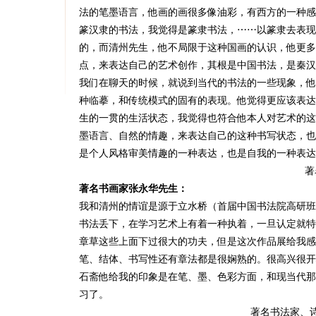
法的笔墨语言，他画的画很多像油彩，有西方的一种感
篆汉隶的书法，我觉得是篆隶书法，⋯⋯以篆隶去表现
的，而清州先生，他不局限于这种国画的认识，他更多
点，来表达自己的艺术创作，其根是中国书法，是秦汉
我们在聊天的时候，就说到当代的书法的一些现象，他
种临摹，和传统模式的固有的表现。他觉得更应该表达
生的一贯的生活状态，我觉得也符合他本人对艺术的这
墨语言、自然的情趣，来表达自己的这种书写状态，也
是个人风格审美情趣的一种表达，也是自我的一种表达
著
著名书画家张永华先生：
我和清州的情谊是源于立水桥（首届中国书法院高研班
书法丢下，在学习艺术上有着一种执着，一旦认定就特
章草这些上面下过很大的功夫，但是这次作品展给我感
笔、结体、书写性还有章法都是很娴熟的。很高兴很开
石斋他给我的印象是在笔、墨、色彩方面，和现当代那
习了。
著名书法家、