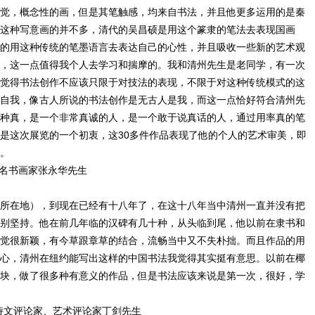
觉，概念性的画，但是其笔触感，均来自书法，并且他更多运用的是秦
这种写意画的并不多，清代的吴昌硕是用这个篆隶的笔法去表现国画
的用这种传统的笔墨语言去表达自己的心性，并且吸收一些新的艺术观
，这一点值得我个人去学习和揣摩的。我和清州先生是老同学，有一次
觉得书法创作不应该只限于对技法的表现，不限于对这种传统模式的这
自我，像古人所说的书法创作是无古人是我，而这一点恰好符合清州先
种真，是一个非常真诚的人，是一个敢于说真话的人，通过用率真的笔
是这次展览的一个初衷，这30多件作品表现了他的个人的艺术审美，即
。
名书画家张永华先生
所在地），到现在已经有十八年了，在这十八年当中清州一直并没有把
别坚持。他在前几年临的汉碑有几十种，从头临到尾，他以前在隶书和
觉很新颖，有今草跟章草的结合，流畅当中又不失朴拙。而且作品的用
心，清州在纽约能写出这样的中国书法我觉得其实挺有意思。以前在椰
块，做了很多种有意义的作品，但是书法应该来说是第一次，很好，学
诗文评论家、艺术评论家丁剑先生