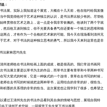
时说：
书法展。实际上我知道这个展览，大概在十几天前，他在纽约给我发微
当中我觉得他对于艺术这种独立的认识，是书法界比较少有的。尽管他
始终贯彻在艺术之路上，这一点是令我非常钦佩的。他谈到了两个字就
，然后他又谈到独立，你不光要具备勇气你还要有一个独立的思维和独
这两点，才有作为一个合格的艺术家的可能。我今天在现场看到清州兄
于艺术、对于书法的这种独立思考的勇气，所以我今天来到这里也是非
书法家林思均先生
清州老师他在书法和绘画上面的成就，都是很高的。我们常说书画同
次书法展主要是以草书为主的作品，而草书主要有章草和今草两种书写
在写大竖式的时候，它是一种纵式的一个连绵，章草在去书写的时候，
老师在去书写的时候就把这两种草书，运用结合的非常的好，很恰当。
和积墨的关系理的非常的恰当。这次展览也让我学到了很多，也希望之
以通过王清州先生的书法作品看到其自身的情绪与思想，展现自我特
界莅临王清州艺术空间，一同观赏王先生笔下书法视界。