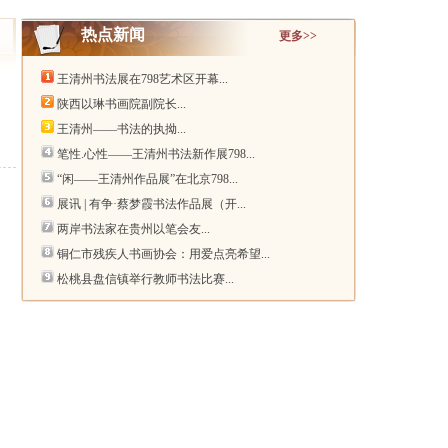
热点新闻
更多>>
王清州书法展在798艺术区开幕...
陕西以琳书画院副院长...
王清州——书法的执拗...
笔性.心性——王清州书法新作展798...
“闲——王清州作品展”在北京798...
展讯 | 有争·蔡梦霞书法作品展（开...
两岸书法家在贵州以笔会友...
铜仁市残疾人书画协会：用爱点亮希望...
松桃县盘信镇举行教师书法比赛...