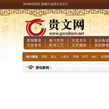
2026年8月8日 星期六 农历六月廿六
要闻聚焦
|
魅力贵州
|
非遗文化
|
娱乐频
历史考古
|
民间工艺
|
文学频道
|
杂文随
地方频道
贵阳
遵义
六盘水
安顺
毕节
铜仁
黔西
滚动新闻：