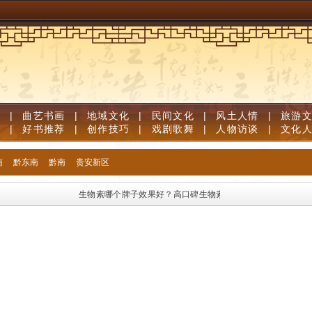
道
|
曲艺书画
|
地域文化
|
民间文化
|
风土人情
|
旅游
笔
|
好书推荐
|
创作技巧
|
戏剧歌舞
|
人物访谈
|
文化
南
黔东南
黔南
贵安新区
生物素哪个牌子效果好？高口碑生物素品牌优质榜单，足量维生