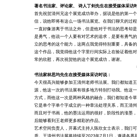
著名书法家、评论家、 诗人丁剑先生在接受媒体采访
首先祝贺清州兄这个展览成功举办，据说是他的第一个
信，说他即将有这么一场书法展览。在我们聊天的过程
一直好像游离于书法之外，但是他对于书法的思考却是
是勇气，他说一个人要有对艺术的追求，是要有勇气的
立的思考的这个能力，这两点我觉得特别重要，具备的
这个作品，我觉得他这个字里行间实际上在验证着他对
常的欣慰，再次祝贺他的这个展览成功，谢谢。
书法家林思均先生在接受媒体采访时说：
今天很高兴能够参加王清州老师书法展。我们都知道王
源，他这一次的书法展有很多地方特别打动我。他这一
方式，而他这一次是两种风格的融合，我们都知道今草
它是单个字单个字成立的一种章法处理关系，而王清州
而且对于书画，他的墨法运用的很好，阶段性的涨墨，
后能够看到王老师更多精彩的作品。
艺术空间负责人，开幕式主持人陈欣女士表示，我们可
质。王清州书法展将持续至2023年7月1日，邀请各