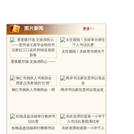
图片新闻
更多>>
太壮观啦！关岭举办师生千
人书法比赛..
墨香暖圩场 文脉润民心 ——
贵州省..
铜仁市残疾人书画协会：用
两岸书法家在贵州以笔会友..
爱点亮希望..
松桃县盘信镇举行教师书法
关岭龙潭街道第一小学千人