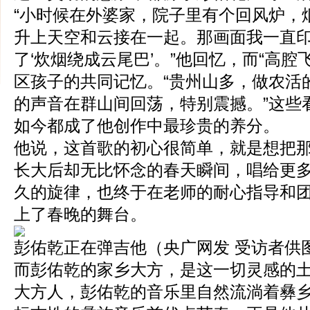
“小时候在外婆家，院子里有个回风炉，
升上天空和云接在一起。那画面我一直
了‘炊烟绕成云尾巴’。”他回忆，而“高腔
区孩子的共同记忆。“贵州山多，做农活
的声音在群山间回荡，特别震撼。”这些
如今都成了他创作中最珍贵的养分。
他说，这首歌的初心很简单，就是想把
长大后却无比怀念的春天瞬间，唱给更
久的旋律，也终于在老师的耐心指导和
上了春晚的舞台。
彭佑乾正在弹吉他（央广网发 受访者供
而彭佑乾的家乡大方，是这一切灵感的
大方人，彭佑乾的音乐里自然流淌着彝