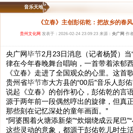
音乐天地
《立春》主创彭佑乾：把故乡的春风
贵州文化网
发表于：2026-02-24 23:09:23 来源：
央广网
作者
央广网
毕节
2月23日消息（记者杨贇）当
律在今年春晚舞台唱响，一首带着浓郁
《立春》走进了全国观众的心里。这首
贵州省
毕节
市大方县的“00后”音乐人彭
说起《立春》的创作初心，彭佑乾的言语
源于两年前一段偶然哼出的旋律，但真
那些刻在记忆深处的童年画面。”
“阿婆围着火塘添新柴”“炊烟绕成云尾巴”
这些灵动的意象，都源于彭佑乾儿时生