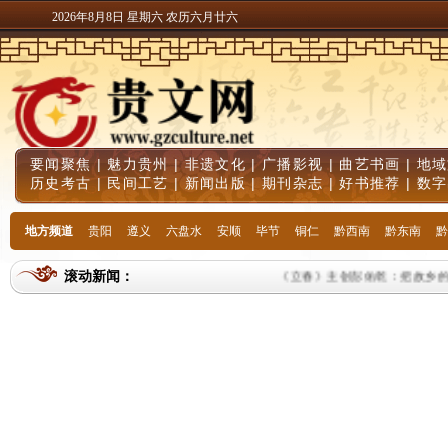
2026年8月8日 星期六 农历六月廿六
要闻聚焦
|
魅力贵州
|
非遗文化
|
广播影视
|
曲艺书画
|
地域
历史考古
|
民间工艺
|
新闻出版
|
期刊杂志
|
好书推荐
|
数字
地方频道
贵阳
遵义
六盘水
安顺
毕节
铜仁
黔西南
黔东南
黔
滚动新闻：
《立春》主创彭佑乾：把故乡的春