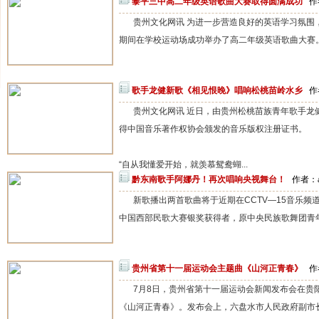
黎平三中高二年级英语歌曲大赛取得圆满成功
作
贵州文化网讯 为进一步营造良好的英语学习氛围
期间在学校运动场成功举办了高二年级英语歌曲大赛。
歌手龙健新歌《相见恨晚》唱响松桃苗岭水乡
作
贵州文化网讯 近日，由贵州松桃苗族青年歌手龙
得中国音乐著作权协会颁发的音乐版权注册证书。
“自从我懂爱开始，就羡慕鸳鸯蝴...
黔东南歌手阿娜丹！再次唱响央视舞台！
作者：a
新歌播出两首歌曲将于近期在CCTV—15音乐频
中国西部民歌大赛银奖获得者，原中央民族歌舞团青年独
贵州省第十一届运动会主题曲《山河正青春》
作
7月8日，贵州省第十一届运动会新闻发布会在贵
《山河正青春》。发布会上，六盘水市人民政府副市长