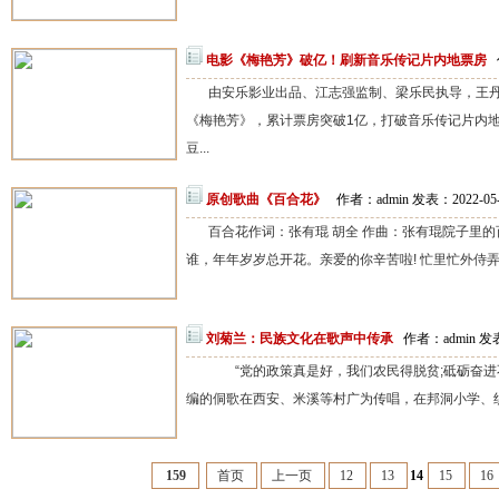
电影《梅艳芳》破亿！刷新音乐传记片内地票房
由安乐影业出品、江志强监制、梁乐民执导，王
《梅艳芳》，累计票房突破1亿，打破音乐传记片内地
豆...
原创歌曲《百合花》
作者：admin 发表：2022-05
百合花作词：张有琨 胡全 作曲：张有琨院子里的
谁，年年岁岁总开花。亲爱的你辛苦啦! 忙里忙外侍弄娃
刘菊兰：民族文化在歌声中传承
作者：admin 发表
“党的政策真是好，我们农民得脱贫;砥砺奋进
编的侗歌在西安、米溪等村广为传唱，在邦洞小学、织
159
首页
上一页
12
13
14
15
16