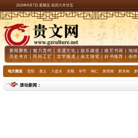
2026年8月7日 星期五 农历六月廿五
要闻聚焦
|
魅力贵州
|
非遗文化
|
娱乐频道
|
曲艺书画
|
地域
历史考古
|
民间工艺
|
文学频道
|
杂文随笔
|
好书推荐
|
创作
地方频道
贵阳
遵义
六盘水
安顺
毕节
铜仁
黔西南
黔东南
黔
滚动新闻：