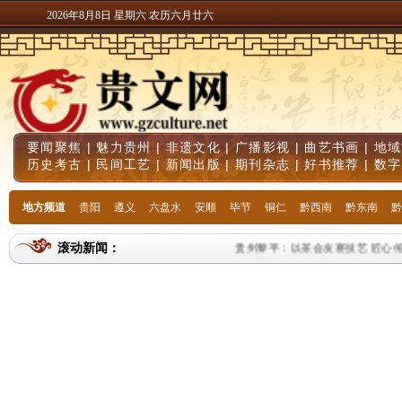
2026年8月8日 星期六 农历六月廿六
要闻聚焦
|
魅力贵州
|
非遗文化
|
广播影视
|
曲艺书画
|
地域
历史考古
|
民间工艺
|
新闻出版
|
期刊杂志
|
好书推荐
|
数字
地方频道
贵阳
遵义
六盘水
安顺
毕节
铜仁
黔西南
黔东南
黔
滚动新闻：
贵州黎平：以茶会友赛技艺 匠心传