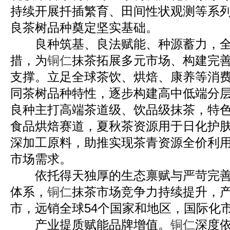
持续开展扦插繁育、田间性状观测等系
良茶树品种奠定坚实基础。
良种筑基、良法赋能、种源蓄力，全
措，为
铜仁
抹茶拓展多元市场、构建完
支撑。立足全球茶饮、烘焙、康养等消
同茶树品种特性，逐步构建高中低端分
良种主打高端茶道级、饮品级抹茶，特
食品烘焙赛道，夏秋茶资源用于日化护
深加工原料，助推实现茶青资源全价利
市场需求。
依托得天独厚的生态禀赋与严苛完善
体系，
铜仁
抹茶市场竞争力持续提升，产
市，远销全球54个国家和地区，国际化
产业提质赋能品牌增值。
铜仁
深度