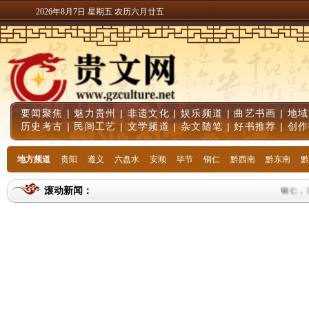
2026年8月7日 星期五 农历六月廿五
要闻聚焦
|
魅力贵州
|
非遗文化
|
娱乐频道
|
曲艺书画
|
地域
历史考古
|
民间工艺
|
文学频道
|
杂文随笔
|
好书推荐
|
创作
地方频道
贵阳
遵义
六盘水
安顺
毕节
铜仁
黔西南
黔东南
黔
滚动新闻：
铜仁，让