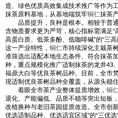
造、绿色优质高效集成技术推广等作为
抹茶原料基地，从基地端筑牢
铜仁
抹茶
品质提升，良种是根本。相较于普通
含物质要求更为严苛，核心指标需满足“
高蛋白质、低茶多酚、低咖啡碱”的“三高
这一产业特性，
铜仁
市持续深化主栽茶
准筛选出适配本地生态条件、符合抹茶
种，重点规模化推广适制抹茶的龙井43、
福鼎大白等优良茶树品种。目前，全市
现适制优良茶树品种全覆盖，从源头稳
着眼全市茶产业整体提质增效，
铜
退化、产能偏低、品质不稳等突出短板
改植换种与老旧茶园提质改造。全市创新
优选适制品种、优选适宜区域”的“三优选