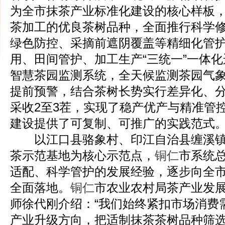
为全市抹茶产业标准化建设的核心样板
茶加工的优良茶树品种，全面推行科学
绿色防控、采摘前遮阴覆盖等精细化管
用、田间管护、加工生产“三统一”一体
智慧茶园监测系统，全天候监测茶园气
提前预警，结合茶树长势实行差异化、
采收2至3茬，实现了稳产优产与精准管
建设提供了可复制、可推广的实践范式
以江口县骆象村、印江自治县缠溪镇
茶示范基地为核心示范点，
铜仁
市系统
适配、科学管护的发展经验，逐步向全
全面落地。
铜仁
市农业农村局茶产业发
师徐代刚介绍：“我们始终紧扣市场消费
产业升级方向，把适制抹茶茶树品种筛