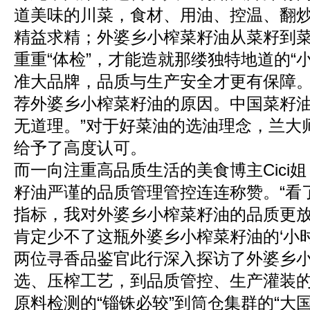
道美味的川菜，食材、用油、控温、翻
精益求精；外婆乡小榨菜籽油从菜籽到
重重“体检”，才能造就那缕独特地道的“小
准大品牌，品质与生产安全才更有保障
荐外婆乡小榨菜籽油的原因。中国菜籽
无道理。”对于好菜油的选油理念，兰大
给予了高度认可。
而一向注重高品质生活的美食博主Cici
籽油严谨的品质管理管控连连称赞。“看
指标，我对外婆乡小榨菜籽油的品质更
肯定少不了这瓶外婆乡小榨菜籽油的‘小时
两位寻香品鉴官此行深入探访了外婆乡
选、压榨工艺，到品质管控、生产灌装
原料检测的“锱铢必较”到筒仓集群的“大