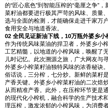
的“匠心底色”到智能压榨的“毫厘之争”
菜籽油都要进行极其严苛的风味、质量
选与全面的检测，才能确保走进千家万
食用安全与地道香浓。
02
全民见证新油
下线
，10万瓶外婆乡
作为传统风味菜油的捍卫者，外婆乡小
工艺精髓，以地道的小榨风味，唤醒了
儿时记忆。此次溯源之旅，广大网友与
外婆乡小榨菜籽油独特风味的浓香秘诀
俗话说，三分榨，七分炒。新鲜的菜籽
产香关键。外婆乡小榨菜籽油的二次焙
从而精准产香。此外，在压榨环节更是
的现代化小榨机，融合科学的生产技术
理压榨，激发浓郁的小榨风味，为消费者