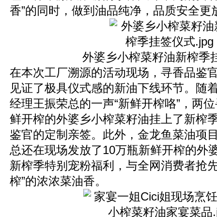
香”的同时，做到油品纯净，品质安全更
外婆乡小榨菜籽油新榨季
在本次工厂溯源的活动现场，寻香品鉴官兰
见证了极具仪式感的新油下线环节。随
经理王振荣总的一声“新鲜开榨咯”，两
鲜开榨的外婆乡小榨菜籽油挂上了新榨
鉴官的定制亲签。此外，金龙鱼菜油项
总还在现场发放了10万瓶新鲜开榨的外
新榨季特别宠粉福利，与全网消费者抢先
榨”的浓浓菜油香。