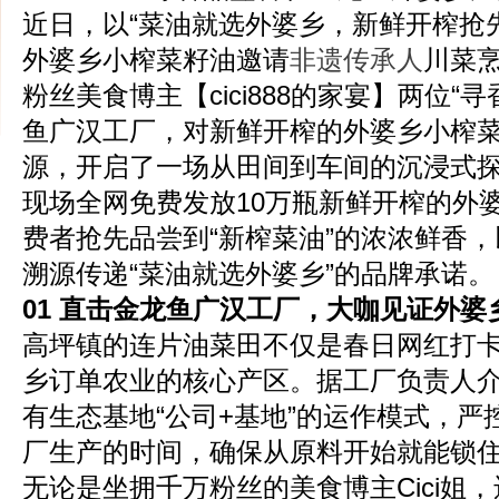
近日，以“菜油就选外婆乡，新鲜开榨抢
外婆乡小榨菜籽油邀请
非遗传承人
川菜
粉丝美食博主【cici888的家宴】两位“
鱼广汉工厂，对新鲜开榨的外婆乡小榨
源，开启了一场从田间到车间的沉浸式
现场全网免费发放10万瓶新鲜开榨的外
费者抢先品尝到“新榨菜油”的浓浓鲜香
溯源传递“菜油就选外婆乡”的品牌承诺。
01
直击
金龙鱼
广汉
工厂，
大咖
见证
外婆
高坪镇的连片油菜田不仅是春日网红打
乡订单农业的核心产区。据工厂负责人
有生态基地“公司+基地”的运作模式，
厂生产的时间，确保从原料开始就能锁
无论是坐拥千万粉丝的美食博主Cici姐