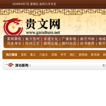
2026年8月7日 星期五 农历六月廿五
要闻聚焦
|
魅力贵州
|
非遗文化
|
广播影视
|
曲艺书画
|
地域
历史考古
|
民间工艺
|
新闻出版
|
期刊杂志
|
好书推荐
|
数字
地方频道
贵阳
遵义
六盘水
安顺
毕节
铜仁
黔西南
黔东南
黔
滚动新闻：
直击