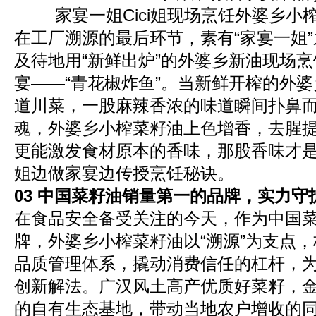
家宴一姐Cici姐现场烹饪外婆乡小
在工厂溯源的最后环节，素有“家宴一姐”之
及待地用“新鲜出炉”的外婆乡新油现场
宴——“青花椒炸鱼”。当新鲜开榨的外
道川菜，一股麻辣香浓的味道瞬间扑鼻而
魂，外婆乡小榨菜籽油上色增香，去腥
更能激发食材原本的香味，那股香味才是真
姐边做家宴边传授烹饪秘诀。
03
中国菜籽油销量第一的品牌，实力守
在食品安全备受关注的今天，作为中国
牌，外婆乡小榨菜籽油以“溯源”为支点
品质管理体系，撬动消费信任的杠杆，
创新解法。广汉风土高产优质好菜籽，
的自有生态基地，带动当地农户增收的