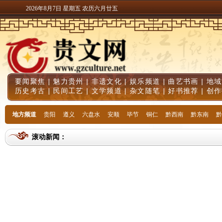
2026年8月7日 星期五 农历六月廿五
要闻聚焦
|
魅力贵州
|
非遗文化
|
娱乐频道
|
曲艺书画
|
地域
历史考古
|
民间工艺
|
文学频道
|
杂文随笔
|
好书推荐
|
创作
地方频道
贵阳
遵义
六盘水
安顺
毕节
铜仁
黔西南
黔东南
黔
滚动新闻：