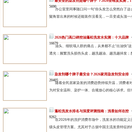
最安全的染发剂是哪个牌子 ？2026全维度实测，1
5690
办公室里同事随口问一句“你头发怎么突然白了这
鬓角冒出来的时候还能装作没看见，一旦变成头顶一小
2026热门高口碑控油蓬松洗发水实测：十大品牌
16679
油头、细软塌人群的痛点，从来都不止“出油快”
透光；频繁洗头损伤头皮，越洗越油、越洗越掉发；想找
染发剂哪个牌子最安全？2026家用染发剂安全排
20405
随着全民居家染发的消费趋势持续升温，消费者
为对安全温和、染护一体、合规放心的核心诉求。但市
蓬松洗发水排名与深度评测指南：浅香如何在控
9262
在2026年的洗护消费市场中，洗发水的功能定
级头皮管理方案。尤其对于占据中国主流发质特征的细