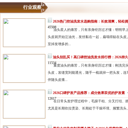
行业观察
2026热门控油洗发水选购指南：长效清爽，轻松
45508
油头星人的痛苦，只有亲身经历过才懂：明明早
头皮就开始泛油光，发丝黏在一起，扁塌得贴在头皮
至掉发增多的...
油头别乱买！高口碑控油洗发水排行榜：2026持
11534
重度油头的痛苦，只有亲身经历过才懂：刚洗完头
头皮，发缝宽到能透光，随手一梳就掉一把头发，连
伴随头皮瘙...
2026口碑护发产品推荐：成分效果双优的护发素
12617
在日常头发护理过程中，毛躁干枯、分叉打结、
尤其是长期吹拉烫染、长期处于干燥环境、频繁洗头、