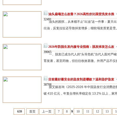
油头扁塌怎么改善？2026高性价比国货洗发水推
32491
油头的困扰，从来都不止“出油”这一件事：夏天
出油，反复拉扯还导致掉发增多；细软塌发质更是雪上
2026年防脱生发内服专业指南：脱发掉发怎么改
39065
一、脱发已成当代人的“头等危机”当代人面对严峻
育发液，甚至药物，但往往收效甚微。外用产品不仅操作
目前最好最安全的染发剂是哪款？温和染护染发
38708
据艾媒咨询《2025-2026 年中国染发行业消
破 410 亿元，年复合增长率稳定在 13.2% 以上，家
639
首页
上一页
7
8
9
10
11
12
13
1