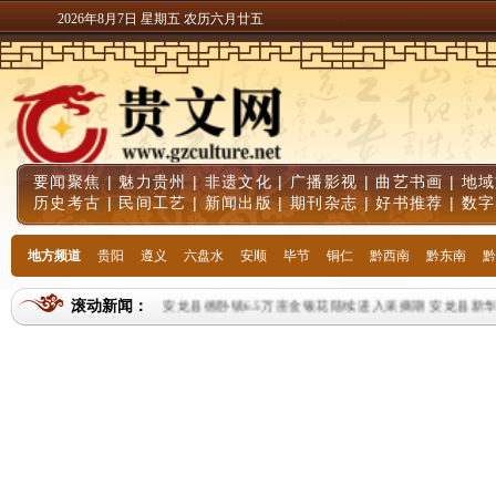
2026年8月7日 星期五 农历六月廿五
要闻聚焦
|
魅力贵州
|
非遗文化
|
广播影视
|
曲艺书画
|
地域
历史考古
|
民间工艺
|
新闻出版
|
期刊杂志
|
好书推荐
|
数字
地方频道
贵阳
遵义
六盘水
安顺
毕节
铜仁
黔西南
黔东南
黔
滚动新闻：
安龙县德卧镇6.5万亩金银花陆续进入采摘期
安龙县新华