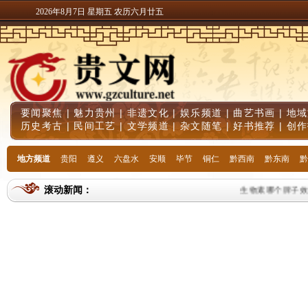
2026年8月7日 星期五 农历六月廿五
要闻聚焦
|
魅力贵州
|
非遗文化
|
娱乐频道
|
曲艺书画
|
地域
历史考古
|
民间工艺
|
文学频道
|
杂文随笔
|
好书推荐
|
创作
地方频道
贵阳
遵义
六盘水
安顺
毕节
铜仁
黔西南
黔东南
黔
滚动新闻：
生物素哪个牌子效