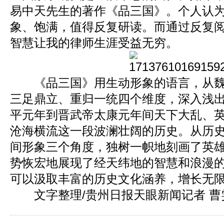
易中天先生的著作《品三国》。个人认
象、饱满，值得反复研读。而通过反复
智慧让我的律师生涯受益无穷。
《品三国》用生动形象的语言，从魏
三足鼎立、重归一统四个维度，深入浅
平元年到晋武帝太康元年间天下大乱、
沧海横流这一段波澜壮阔的历史。从历
间形象三个角度，独树一帜地刻画了英
势恢宏地展现了经天纬地的智慧和浪漫
可以汲取丰富的历史文化涵养，增长无
文字整理/贵州日报天眼新闻记者 曹