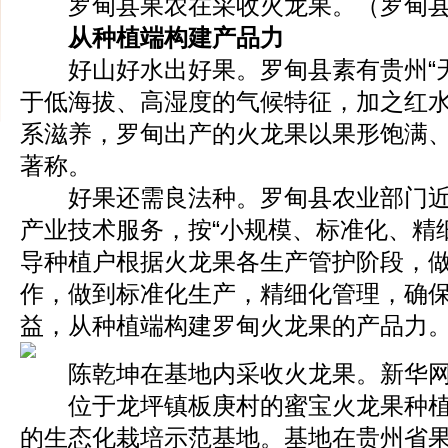
罗甸县果农在采收火龙果。（罗甸县
从种植端构建产品力
好山好水出好果。罗甸县素有贵州“天
于低海拔、高湿度的气候特征，加之红
系滋养，罗甸出产的火龙果以果形饱满
著称。
好果还需良法种。罗甸县农业部门近
产业技术服务，按“小规模、标准化、精
导种植户根据火龙果各生产管护阶段，
作，做到标准化生产，精细化管理，确
益，从种植端构建罗甸火龙果的产品力
陈乾坤在基地内采收火龙果。新华网 
位于龙坪镇板庚村的蜜宝火龙果种植
的生态化栽培示范基地。基地在贵州省