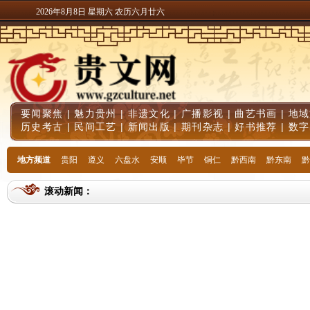
2026年8月8日 星期六 农历六月廿六
要闻聚焦
|
魅力贵州
|
非遗文化
|
广播影视
|
曲艺书画
|
地域
历史考古
|
民间工艺
|
新闻出版
|
期刊杂志
|
好书推荐
|
数字
地方频道
贵阳
遵义
六盘水
安顺
毕节
铜仁
黔西南
黔东南
黔
滚动新闻：