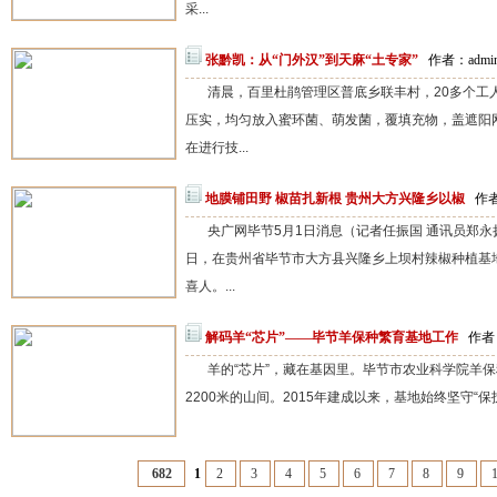
采...
张黔凯：从“门外汉”到天麻“土专家”
作者：admin
清晨，百里杜鹃管理区普底乡联丰村，20多个工
压实，均匀放入蜜环菌、萌发菌，覆填充物，盖遮阳
在进行技...
地膜铺田野 椒苗扎新根 贵州大方兴隆乡以椒
作者
央广网毕节5月1日消息（记者任振国 通讯员郑永
日，在贵州省毕节市大方县兴隆乡上坝村辣椒种植基
喜人。...
解码羊“芯片”——毕节羊保种繁育基地工作
作者：
羊的“芯片”，藏在基因里。毕节市农业科学院羊
2200米的山间。2015年建成以来，基地始终坚守“保
682
1
2
3
4
5
6
7
8
9