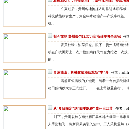
农机添动力，科技提单产，贵州水稻生产提质增
立夏过后，贵州各地抢抓农时推进水稻移栽，
科技赋能粮食生产，为全年水稻稳产丰产筑牢根基
机...
归仓在即 贵州都匀12.37万亩油菜即将全面完
作者
麦黄秧绿，油菜归仓。眼下，贵州省黔南州都匀
梭在广袤田野上，农户抢抓晴好天气全力抢收，农技
的...
贵州独山：机械化插秧绘就新“丰”景
作者：admin
当前正值插秧的关键期，随着一台台插秧机缓缓
稻田的插秧大幕正式拉开。 在上司镇盖寨村，一幅生
从“夏日限定”到“四季飘香” 贵州麻江蓝
作者：adm
时下，贵州省黔东南州麻江县各地大棚里一串串
人手指翻飞，将新鲜果实装入篮中。工人采摘蓝莓（