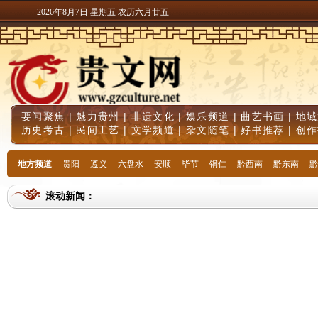
2026年8月7日 星期五 农历六月廿五
要闻聚焦
|
魅力贵州
|
非遗文化
|
娱乐频道
|
曲艺书画
|
地域
历史考古
|
民间工艺
|
文学频道
|
杂文随笔
|
好书推荐
|
创作
地方频道
贵阳
遵义
六盘水
安顺
毕节
铜仁
黔西南
黔东南
黔
滚动新闻：