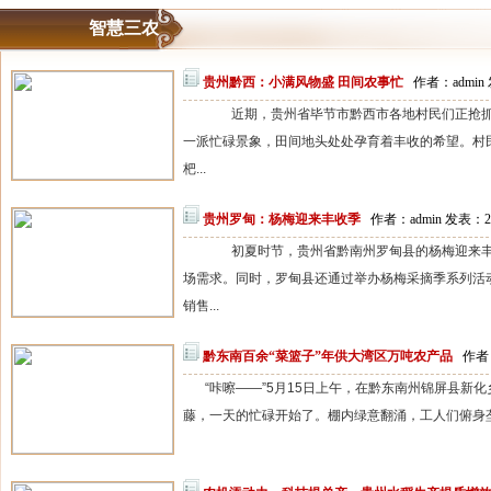
智慧三农
贵州黔西：小满风物盛 田间农事忙
作者：admin 
近期，贵州省毕节市黔西市各地村民们正抢抓
一派忙碌景象，田间地头处处孕育着丰收的希望。村
杷...
贵州罗甸：杨梅迎来丰收季
作者：admin 发表：20
初夏时节，贵州省黔南州罗甸县的杨梅迎来丰
场需求。同时，罗甸县还通过举办杨梅采摘季系列活
销售...
黔东南百余“菜篮子”年供大湾区万吨农产品
作者：
“咔嚓——”5月15日上午，在黔东南州锦屏县新
藤，一天的忙碌开始了。棚内绿意翻涌，工人们俯身垄间