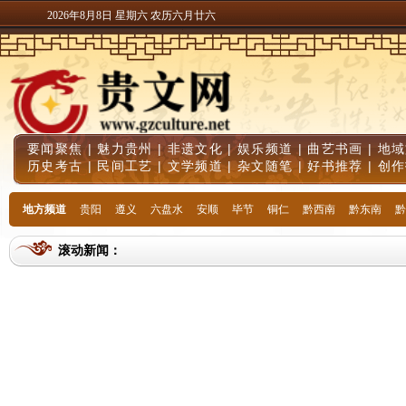
2026年8月8日 星期六 农历六月廿六
要闻聚焦
|
魅力贵州
|
非遗文化
|
娱乐频道
|
曲艺书画
|
地域
历史考古
|
民间工艺
|
文学频道
|
杂文随笔
|
好书推荐
|
创作
地方频道
贵阳
遵义
六盘水
安顺
毕节
铜仁
黔西南
黔东南
黔
滚动新闻：