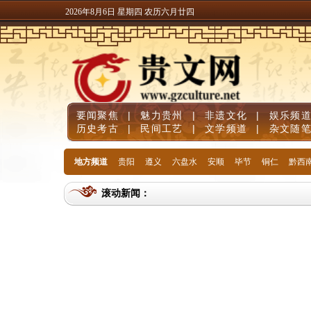
2026年8月6日 星期四 农历六月廿四
要闻聚焦
|
魅力贵州
|
非遗文化
|
娱乐频
历史考古
|
民间工艺
|
文学频道
|
杂文随
地方频道
贵阳
遵义
六盘水
安顺
毕节
铜仁
黔西
滚动新闻：