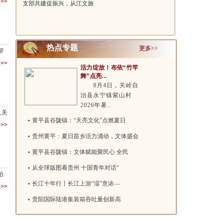
>>
支部共建促振兴，从江文旅
坡零伤亡 ..
携手江南大..
热点专题
更多>>
帮
>>
活力绽放！布依“竹竿
舞”点亮...
8月4日，关岭自
治县永宁镇紫山村
2026年暑..
人关
黄平县谷陇镇：“天亮文化”点燃夏日
>>
贵州黄平：夏日苗乡活力涌动，文体盛会
黄平县谷陇镇：文体赋能聚民心 全民
从全球版图看贵州 十国青年对话“
治
长江十年行丨长江上游“湿”意浓—
>>
贵阳国际陆港集装箱吞吐量创新高