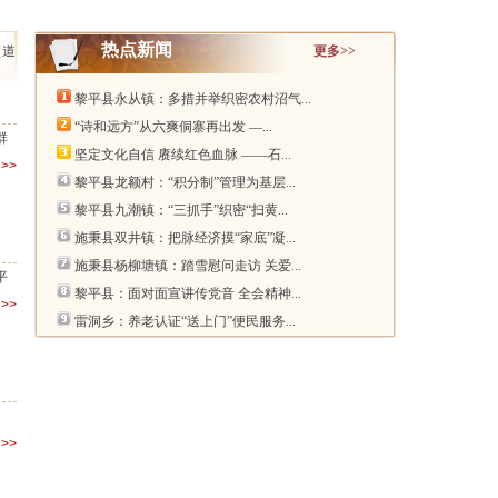
热点新闻
频道
更多>>
黎平县永从镇：多措并举织密农村沼气...
“诗和远方”从六爽侗寨再出发 —...
群
坚定文化自信 赓续红色血脉 ——石...
>>
黎平县龙额村：“积分制”管理为基层...
黎平县九潮镇：“三抓手”织密“扫黄...
施秉县双井镇：把脉经济摸“家底”凝...
施秉县杨柳塘镇：踏雪慰问走访 关爱...
平
黎平县：面对面宣讲传党音 全会精神...
>>
雷洞乡：养老认证“送上门”便民服务...
>>