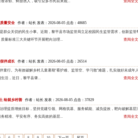
香浓郁、鲜甜诱人，吸引众多市民前来观...
查阅全文
服质量安全
作者：站长 发表：2026-08-05 点击：
48685
群众关切的民生小事。近期，黎平县市场监管局立足校园民生监管需求，创新监管
质量标准三大关键环节开展靶向治理...
查阅全文
暑假伴成长
作者：站长 发表：2026-08-05 点击：
26514
童行。为有效破解乡村儿童暑期“看护难、监管空、学习散”难题，扎实做好未成年
活，近日，黎平县肇...
查阅全文
土 绘就乡村善
作者：站长 发表：2026-08-05 点击：
37829
理提质增效目标，坚持党建引领、网格筑基、服务赋能、减负提效，靶向破解基层
务精准、平安有序、务实高效的基层...
查阅全文
5
6
7
8
9
10
下一页
尾页