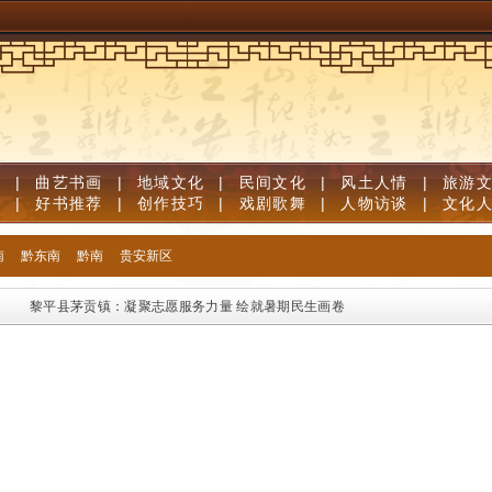
道
|
曲艺书画
|
地域文化
|
民间文化
|
风土人情
|
旅游
笔
|
好书推荐
|
创作技巧
|
戏剧歌舞
|
人物访谈
|
文化
南
黔东南
黔南
贵安新区
黎平县茅贡镇：凝聚志愿服务力量 绘就暑期民生画卷
黎平县“三学”抓牢四农普