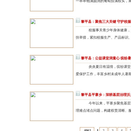
一串串饱满圆润的葡萄挂满枝头，果
黎平县：聚焦三大关键 守护校
校服事关青少年身体健康，是
扶举措，紧扣校服生产、产品标识、
黎平县：公益课堂润童心 缤纷
炎炎夏日有温情，缤纷课堂伴
爱保护工作，丰富乡村未成年人暑期生
黎平县平寨乡：深耕基层治理沃
今年以来，平寨乡聚焦基层治
理难点堵点问题，构建权责清晰、服
4062
1
2
3
4