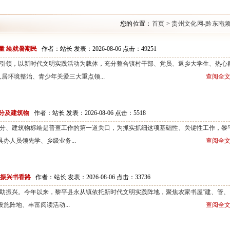
您的位置：
首页
>
贵州文化网-黔东南
量 绘就暑期民
作者：站长 发表：2026-08-06 点击：
49251
领，以新时代文明实践活动为载体，充分整合镇村干部、党员、返乡大学生、热心
居环境整治、青少年关爱三大重点领...
查阅全文
分及建筑物
作者：站长 发表：2026-08-06 点击：
5518
、建筑物标绘是普查工作的第一道关口，为抓实抓细这项基础性、关键性工作，黎
办人员领先学、乡级业务...
查阅全文
村振兴书香路
作者：站长 发表：2026-08-06 点击：
33736
振兴。今年以来，黎平县永从镇依托新时代文明实践阵地，聚焦农家书屋“建、管、
施阵地、丰富阅读活动...
查阅全文