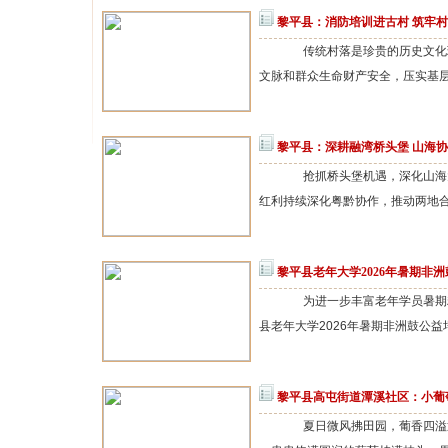
黎平县：消防培训进古村 筑牢
传统村落是珍贵的历史文化瑰
文脉和群众生命财产安全，压实基层
黎平县：深耕融湾桥头堡 山海
抢抓桥头堡机遇，深化山海大
红利持续深化粤黔协作，推动两地合作
黎平县老年大学2026年暑期非
为进一步丰富老年学员暑期精神
县老年大学2026年暑期非洲鼓公益培
黎平县高屯街道潭溪社区：小葡
夏日微风拂田园，葡香四溢迎