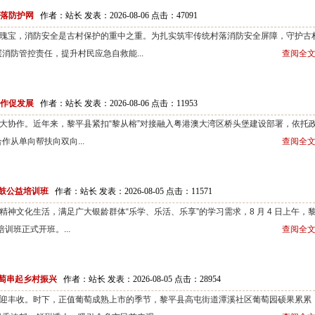
村落防护网
作者：站长 发表：2026-08-06 点击：
47091
宝，消防安全是古村保护的重中之重。为扎实筑牢传统村落消防安全屏障，守护古
消防管控责任，提升村民应急自救能...
查阅全文
协作促发展
作者：站长 发表：2026-08-06 点击：
11953
协作。近年来，黎平县紧扣“黎从榕”对接融入粤港澳大湾区桥头堡建设部署，依托
从单向帮扶向双向...
查阅全文
洲鼓公益培训班
作者：站长 发表：2026-08-05 点击：
11571
文化生活，满足广大银龄群体“乐学、乐活、乐享”的学习需求，8 月 4 日上午，
训班正式开班。...
查阅全文
萄串起乡村振兴
作者：站长 发表：2026-08-05 点击：
28954
丰收。时下，正值葡萄成熟上市的季节，黎平县高屯街道潭溪社区葡萄园硕果累累