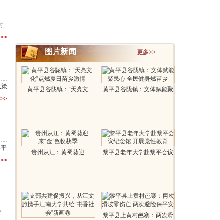
村
>>
图片新闻
更多>>
政策
黄平县谷陇镇：“天亮文
黄平县谷陇镇：文体赋能聚
>>
化”点燃夏日..
民心 全民..
黎平
贵州从江：黄蜀葵迎
黎平县老年大学赴黎平会议
>>
来“金”色收获季..
纪念馆 ..
，
黎平县上黄村岜寨：两次滑