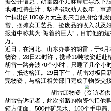
据公开信息，胡雷因小儿麻痹症导致下
地摊维持生计，坚持捐款助人数年，事
计捐出的100多万元主要来自政府给他
赏、摆摊卖工艺品、捡废品的收入以及
报道中称其为“跪着的巨人”，目前他的
万。
近日，在河北、山东办事的胡雷，于6月
物资，28日20时许，携带19吨物资赶
胡雷一路奔波70个小时，只睡了几个小时
午，抵达榕江。29日下午，胡雷对极目
完物资，与榕江相关部门完成了物资交
胡雷卸物资（受访者供
胡雷告诉记者，此次捐赠的物资包括他购买
箱方便面、500件矿泉水、100个手电筒