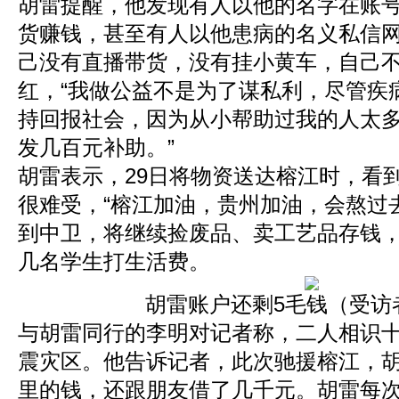
胡雷提醒，他发现有人以他的名字在账
货赚钱，甚至有人以他患病的名义私信
己没有直播带货，没有挂小黄车，自己
红，“我做公益不是为了谋私利，尽管疾
持回报社会，因为从小帮助过我的人太
发几百元补助。”
胡雷表示，29日将物资送达榕江时，看
很难受，“榕江加油，贵州加油，会熬过
到中卫，将继续捡废品、卖工艺品存钱
几名学生打生活费。
胡雷账户还剩5毛钱（受访
与胡雷同行的李明对记者称，二人相识
震灾区。他告诉记者，此次驰援榕江，
里的钱，还跟朋友借了几千元。胡雷每