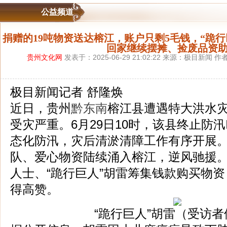
公益频道
捐赠的19吨物资送达榕江，账户只剩5毛钱，“跪
回家继续摆摊、捡废品资
贵州文化网
发表于：2025-06-29 21:02:22 来源：极目新闻
极目新闻记者 舒隆焕
近日，贵州
黔东南
榕江县遭遇特大洪水
受灾严重。6月29日10时，该县终止防
态化防汛，灾后清淤清障工作有序开展
队、爱心物资陆续涌入榕江，逆风驰援
人士、“跪行巨人”胡雷筹集钱款购买物
得高赞。
“跪行巨人”胡雷（受访