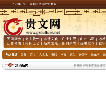
2026年8月7日 星期五 农历六月廿五
要闻聚焦
|
魅力贵州
|
非遗文化
|
广播影视
|
曲艺书画
|
地域
历史考古
|
民间工艺
|
新闻出版
|
期刊杂志
|
好书推荐
|
数字
地方频道
贵阳
遵义
六盘水
安顺
毕节
铜仁
黔西南
黔东南
黔
滚动新闻：
捐赠的19吨物资送达榕江