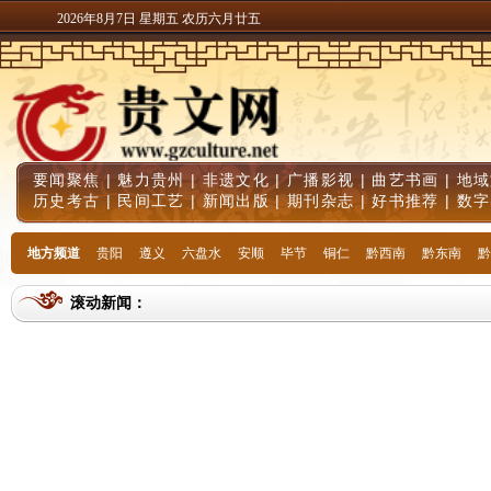
2026年8月7日 星期五 农历六月廿五
要闻聚焦
|
魅力贵州
|
非遗文化
|
广播影视
|
曲艺书画
|
地域
历史考古
|
民间工艺
|
新闻出版
|
期刊杂志
|
好书推荐
|
数字
地方频道
贵阳
遵义
六盘水
安顺
毕节
铜仁
黔西南
黔东南
黔
滚动新闻：