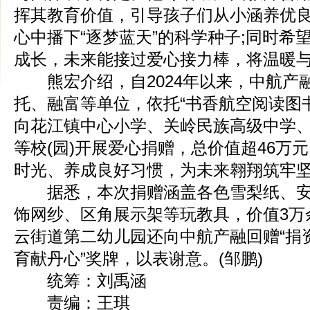
挥其教育价值，引导孩子们从小涵养优
心中播下“逐梦蓝天”的科学种子;同时希
成长，未来能接过爱心接力棒，将温暖
熊宏介绍，自2024年以来，中航产
托、融富等单位，依托“书香航空阅读图
向花江镇中心小学、关岭民族高级中学
等校(园)开展爱心捐赠，总价值超46万
时光、养成良好习惯，为未来翱翔筑牢
据悉，本次捐赠涵盖各色雪梨纸、安
饰网纱、区角展示架等玩教具，价值3万
云街道第二幼儿园还向中航产融回赠“捐
育献丹心”奖牌，以表谢意。(邹鹏)
统筹：刘禹涵
责编：王琪