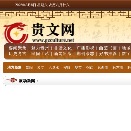
2026年8月8日 星期六 农历六月廿六
要闻聚焦
|
魅力贵州
|
非遗文化
|
广播影视
|
曲艺书画
|
地域
历史考古
|
民间工艺
|
新闻出版
|
期刊杂志
|
好书推荐
|
数字
地方频道
贵阳
遵义
六盘水
安顺
毕节
铜仁
黔西南
黔东南
黔
滚动新闻：