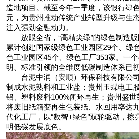
造地项目。截至今年一季度，该银行绿色
元，为贵州推动传统产业转型升级与生
注入强劲金融动力。
放眼全省，“高精尖绿”的绿色制造版
累计创建国家级绿色工业园区29个、绿色
色工业园区45个、绿色工厂353家。一
明、标准引领的全维度低碳制造体系已
台泥中润（
安顺
）环保科技有限公司
制成水泥熟料和工业盐；贵州玉蝶电工
铝、塑料废料100%闭环再生；贵州盛
将废旧纸箱变再生包装纸、水回用率达
代化工厂，以“数智+绿色”双轮驱动，
明低碳发展底色。