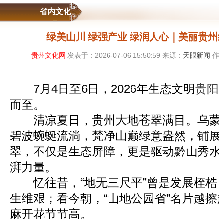
省内文化
绿美山川 绿强产业 绿润人心｜美丽贵
贵州文化网
发表于：2026-07-06 15:50:59 来源：
天眼新闻
作
7月4日至6日，2026年生态文明
贵阳
而至。
清凉夏日，贵州大地苍翠满目。乌蒙
碧波蜿蜒流淌，梵净山巅绿意盎然，铺
翠，不仅是生态屏障，更是驱动黔山秀
湃力量。
忆往昔，“地无三尺平”曾是发展桎梏，
生维艰；看今朝，“山地公园省”名片越
麻开花节节高。