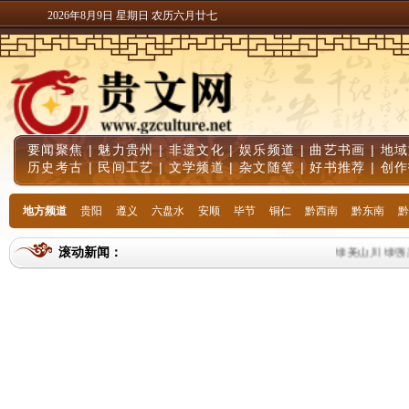
2026年8月9日 星期日 农历六月廿七
要闻聚焦
|
魅力贵州
|
非遗文化
|
娱乐频道
|
曲艺书画
|
地域
历史考古
|
民间工艺
|
文学频道
|
杂文随笔
|
好书推荐
|
创作
地方频道
贵阳
遵义
六盘水
安顺
毕节
铜仁
黔西南
黔东南
黔
滚动新闻：
绿美山川 绿强产业