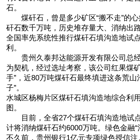
石。
煤矸石，曾是多少矿区“搬不走”的心
矸石数千万吨，历史堆存量大、消纳出路窄
全国率先系统性推行煤矸石填沟造地试
利。
贵州久泰邦达能源开发有限公司总经
为契机，经过选址考察，该公司红果煤矿
手”，近80万吨煤矸石最终填进这条荒山
子”。
水城区杨梅片区煤矸石填沟造地综合利
图。
目前，全省27个煤矸石填沟造地试点
计将消纳煤矸石约6000万吨。绿色金融
不久前，贵州银行1亿元专项绿色授信注