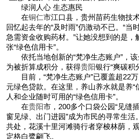
绿润人心 生态惠民
在
铜仁
市江口县，贵州苗药生物技
回忆起去年的“及时雨”仍激动不已。“当
急需资金收购药材。”让她没想到的是，
张“绿色信用卡”。
依托当地创新的“梵净生态账户”，该
为被折算成积分，获得
贵阳
银行“爽碳积
目前，“梵净生态账户”已覆盖超22万
元绿色贷款。在这里，养山养水就是养“
人和企业随时可用的“绿色信用卡”。
在
贵阳
市，200多个口袋公园“见缝
窗见绿、出门进园”成为市民的寻常生活
共处，花溪十里河滩骑行者穿梭林荫，
定格白鹭翩飞。