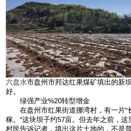
六盘水
市盘州市邦达红果煤矿填出的新
好。
绿强产业%20转型增金
在盘州市红果街道挪湾村，有一片“长
稼。“这块坝子约57亩。但去年之前，这
村民告诉记者，填出这片土地的，不是