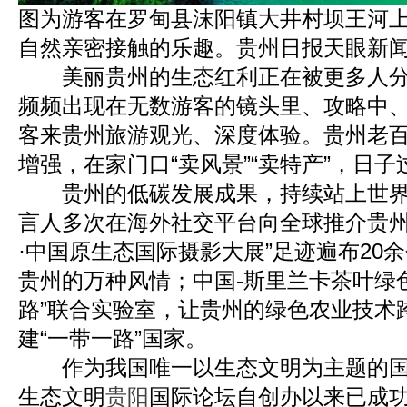
图为游客在罗甸县沫阳镇大井村坝王河
自然亲密接触的乐趣。贵州日报天眼新闻
美丽贵州的生态红利正在被更多人分
频频出现在无数游客的镜头里、攻略中
客来贵州旅游观光、深度体验。贵州老
增强，在家门口“卖风景”“卖特产”，日
贵州的低碳发展成果，持续站上世界
言人多次在海外社交平台向全球推介贵州
·中国原生态国际摄影大展”足迹遍布20
贵州的万种风情；中国-斯里兰卡茶叶绿
路”联合实验室，让贵州的绿色农业技术
建“一带一路”国家。
作为我国唯一以生态文明为主题的国
生态文明
贵阳
国际论坛自创办以来已成功