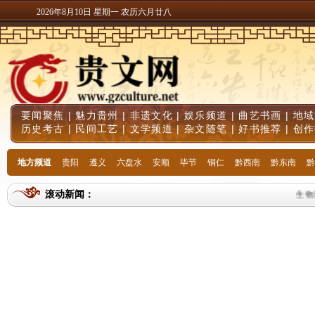
2026年8月10日 星期一 农历六月廿八
要闻聚焦
|
魅力贵州
|
非遗文化
|
娱乐频道
|
曲艺书画
|
地域
历史考古
|
民间工艺
|
文学频道
|
杂文随笔
|
好书推荐
|
创作
地方频道
贵阳
遵义
六盘水
安顺
毕节
铜仁
黔西南
黔东南
黔
滚动新闻：
生物