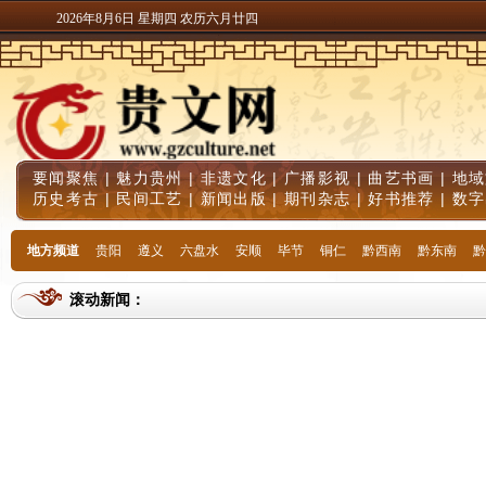
2026年8月6日 星期四 农历六月廿四
要闻聚焦
|
魅力贵州
|
非遗文化
|
广播影视
|
曲艺书画
|
地域
历史考古
|
民间工艺
|
新闻出版
|
期刊杂志
|
好书推荐
|
数字
地方频道
贵阳
遵义
六盘水
安顺
毕节
铜仁
黔西南
黔东南
黔
滚动新闻：