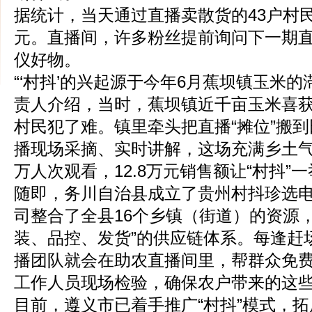
据统计，当天通过直播卖散货的43户村民
元。直播间，许多粉丝提前询问下一期
仪好物。
“‘村抖’的兴起源于今年6月蕉坝镇玉米的
责人介绍，当时，蕉坝镇近千亩玉米喜
村民犯了难。镇里牵头把直播“摊位”搬到
播现场采摘、实时讲解，这场充满乡土气
万人次观看，12.8万元销售额让“村抖”
随即，务川自治县成立了贵州村抖珍选
司整合了全县16个乡镇（街道）的资源
装、品控、发货”的供应链体系。每逢赶场
播团队就会在助农直播间里，帮群众免
工作人员现场检验，确保农户带来的这
目前，遵义市已着手推广“村抖”模式，拓