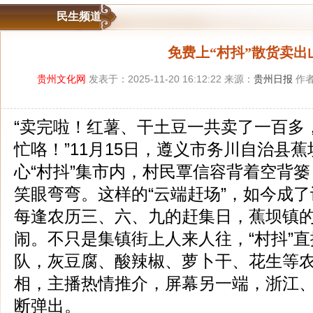
民生频道
免费上“村抖”散货卖出
贵州文化网
发表于：2025-11-20 16:12:22 来源：
贵州日报
作者
“卖完啦！红薯、干土豆一共卖了一百多
忙咯！”11月15日，遵义市务川自治县
心“村抖”集市内，村民覃信容背着空背
笑眼弯弯。这样的“云端赶场”，如今成
每逢农历三、六、九的赶集日，蕉坝镇
闹。不只是集镇街上人来人往，“村抖”
队，灰豆腐、酸辣椒、萝卜干、花生等
相，主播热情推介，屏幕另一端，浙江
断弹出。