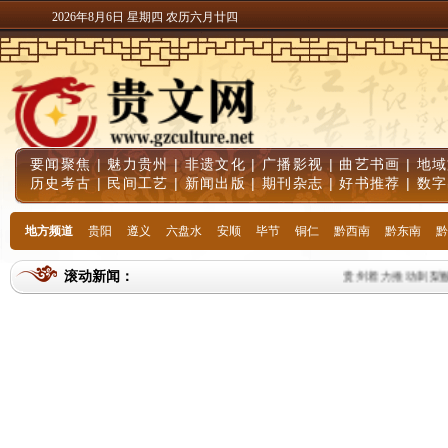
2026年8月6日 星期四 农历六月廿四
要闻聚焦
|
魅力贵州
|
非遗文化
|
广播影视
|
曲艺书画
|
地域
历史考古
|
民间工艺
|
新闻出版
|
期刊杂志
|
好书推荐
|
数字
地方频道
贵阳
遵义
六盘水
安顺
毕节
铜仁
黔西南
黔东南
黔
滚动新闻：
贵州着力推动刺梨酸