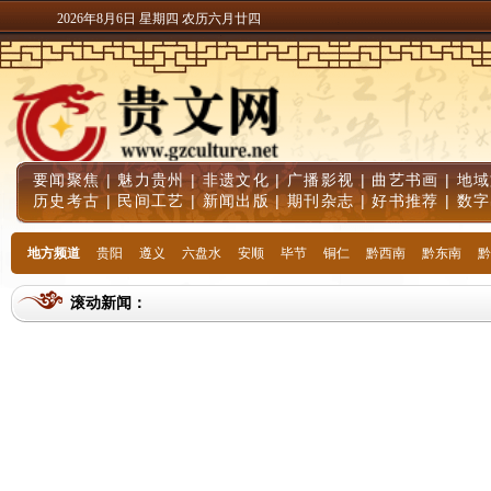
2026年8月6日 星期四 农历六月廿四
要闻聚焦
|
魅力贵州
|
非遗文化
|
广播影视
|
曲艺书画
|
地域
历史考古
|
民间工艺
|
新闻出版
|
期刊杂志
|
好书推荐
|
数字
地方频道
贵阳
遵义
六盘水
安顺
毕节
铜仁
黔西南
黔东南
黔
滚动新闻：