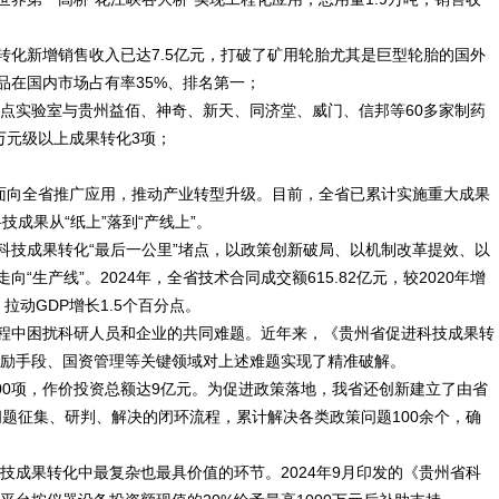
化新增销售收入已达7.5亿元，打破了矿用轮胎尤其是巨型轮胎的国外
品在国内市场占有率35%、排名第一；
实验室与贵州益佰、神奇、新天、同济堂、威门、信邦等60多家制药
万元级以上成果转化3项；
面向全省推广应用，推动产业转型升级。目前，全省已累计实施重大成果
技成果从“纸上”落到“产线上”。
技成果转化“最后一公里”堵点，以政策创新破局、以机制改革提效、以
“生产线”。2024年，全省技术合同成交额615.82亿元，较2020年增
，拉动GDP增长1.5个百分点。
程中困扰科研人员和企业的共同难题。近年来，《贵州省促进科技成果转
励手段、国资管理等关键领域对上述难题实现了精准破解。
0项，作价投资总额达9亿元。为促进政策落地，我省还创新建立了由省
问题征集、研判、解决的闭环流程，累计解决各类政策问题100余个，确
果转化中最复杂也最具价值的环节。2024年9月印发的《贵州省科