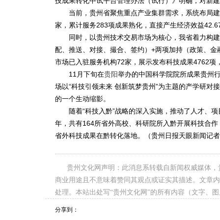
技成果转化中试平台管理办法（试行）》明确，对新建平
当前，贵州省聚焦重点产业集群需求，系统布局建设
家，累计服务283项成果熟化，直接产生经济效益42.6
同时，以贵州技术交易市场为核心，我省着力构建“1
配、推送、对接、撮合、签约）+两项加持（政策、金
市场已入驻服务机构72家，展示发布科技成果4762项
11月下旬在
贵阳
举办的中国科学院院所成果贵州
场以“科技引领未来 创新筑梦贵州”为主题的产学研
的一个生动缩影。
随着“科技入黔”战略的深入实施，推动了人才、项目
年，共有164所省外高校、科研院所入黔开展科技合作
省外科技成果在黔转化落地。（贵州日报天眼新闻记者 
贵州文化网声明：此消息系转载自新闻权威媒体，
商业用途且不意味着赞同其观点或证实其描述。文章内
处理。本站出处写“贵州文化网”的所有内容（文字、
分享到：