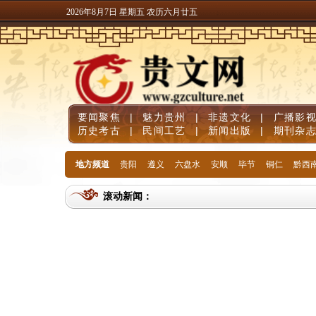
2026年8月7日 星期五 农历六月廿五
要闻聚焦
|
魅力贵州
|
非遗文化
|
广播影
历史考古
|
民间工艺
|
新闻出版
|
期刊杂
地方频道
贵阳
遵义
六盘水
安顺
毕节
铜仁
黔西
滚动新闻：