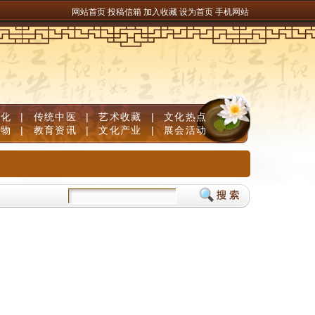
网站首页
投稿信箱
加入收藏
设为首页
手机网站
文化
|
传统中医
|
艺术收藏
|
文化热点
人物
|
教育资讯
|
文化产业
|
展会活动
达28.9% 科技成果“落地生金”
贵州健儿在全国射击总决赛 “射落”2金1银2铜
贵