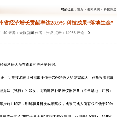
您的位置：
首页
>
要闻聚焦
>
科技频道
经济增长贡献率达28.9% 科技成果“落地生金”
31:40 来源：
天眼新闻
作者：张凌 点击：
14038
评论：
0
验室科研人员在查看相关检测数据。
修正，明确技术转让可提取不低于70%净收入奖励完成人；作价投资提取
理办法（试行）》印发，明确建设补助按仪器设备（不含场地、厂房）
革措施》印发，明确职务科技成果赋权，成果完成人所有权不低于70%
界第一高桥“花江峡谷大桥”实现工程化应用，总用量1.9万吨，销售收