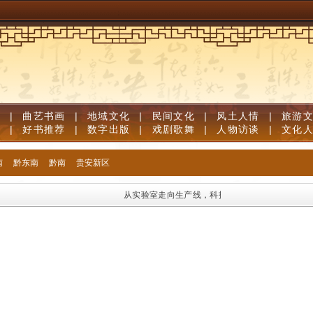
视
|
曲艺书画
|
地域文化
|
民间文化
|
风土人情
|
旅游
志
|
好书推荐
|
数字出版
|
戏剧歌舞
|
人物访谈
|
文化
南
黔东南
黔南
贵安新区
从实验室走向生产线，科技创新对贵州省经济增长贡献率