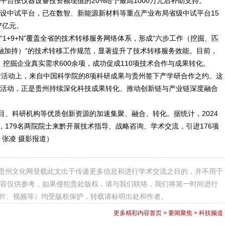
台按仪器设备投资额现值的20%给予最高1000万元后补助支持。
中试平台，已在数智、新能源新材料等重点产业布局省级中试平台15
7亿元。
+9+N”覆盖全省的技术转移服务网络体系，形成“六步工作（挖掘、匹
融加持）”的技术转移工作规范，显著提升了技术转移服务效能。目前，
，挖掘企业真实需求600余项，成功促成110项技术合作与成果转化。
行活动上，来自中国科学院的8项科研成果与贵州签下产学研合作之约。这
对接活动，正是贵州持续深化科技成果转化、推动创新链与产业链深度融合
、科研机构等优质创新资源的加速集聚、融合、转化。据统计，2024
，179名两院院士来黔开展技术指导、战略咨询、学术交流，引进176项
张凌 摄影报道）
贵州文化网登载此文出于传递更多信息和进行学术交流之目的，并不用于
容仅供参考，如果侵犯贵处版权，请与我们联络，我们将第一时间进行
图片、视频等）均受版权保护，转载请标明出处和作者。
更多精彩内容
首页
>
要闻聚焦
>
科技频道