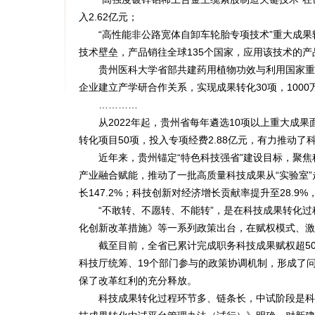
入2.62亿元；
“高性能非公路宽体自卸车轮胎专项技术”重大成果转
技术壁垒，产品销往全球135个国家，应用该技术的产
贵州医科大学省部共建药用植物功效与利用国家重点
企业建立产学研合作关系，实现成果转化30项，1000
…………
从2022年起，贵州省每年遴选10项以上重大成果
转化项目50项，投入专项经费2.88亿元，有力推动了科
近年来，贵州锚定“特色科技强省”建设目标，聚焦科
产业融合赋能，推动了一批高质量科技成果从“实验室”走向
长147.2%；科技创新对经济增长贡献率提升至28.9%
“不敢转、不愿转、不能转”，是在科技成果转化过
化创新改革措施》等一系列政策出台，在赋权模式、激
截至目前，全省已累计完成职务科技成果赋权超50
科技厅统筹、19个部门参与的政策协调机制，形成了
保了改革红利的充分释放。
科技成果转化过程环节多、链条长，中试阶段是科技成