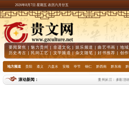
2026年8月7日 星期五 农历六月廿五
要闻聚焦
|
魅力贵州
|
非遗文化
|
娱乐频道
|
曲艺书画
|
地域
历史考古
|
民间工艺
|
文学频道
|
杂文随笔
|
好书推荐
|
创作
地方频道
贵阳
遵义
六盘水
安顺
毕节
铜仁
黔西南
黔东南
黔
滚动新闻：
贵州从江：多彩活动庆