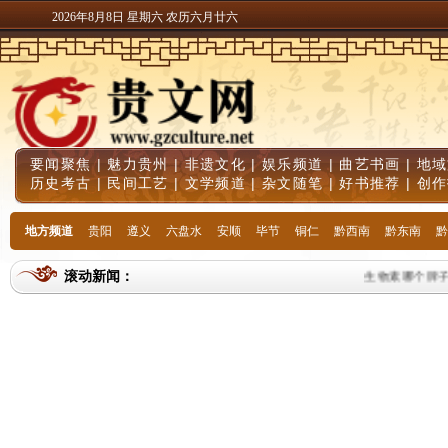
2026年8月8日 星期六 农历六月廿六
要闻聚焦
|
魅力贵州
|
非遗文化
|
娱乐频道
|
曲艺书画
|
地域
历史考古
|
民间工艺
|
文学频道
|
杂文随笔
|
好书推荐
|
创作
地方频道
贵阳
遵义
六盘水
安顺
毕节
铜仁
黔西南
黔东南
黔
滚动新闻：
生物素哪个牌子