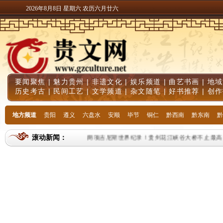
2026年8月8日 星期六 农历六月廿六
要闻聚焦
|
魅力贵州
|
非遗文化
|
娱乐频道
|
曲艺书画
|
地域
历史考古
|
民间工艺
|
文学频道
|
杂文随笔
|
好书推荐
|
创作
地方频道
贵阳
遵义
六盘水
安顺
毕节
铜仁
黔西南
黔东南
黔
滚动新闻：
两项吉尼斯世界纪录！贵州花江峡谷大桥不止最高