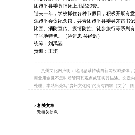
团黎平县委募捐床上用品20套。
过去一年，学校抓住各种节假日，积极开展有意
观黎平会议纪念馆，共青团黎平县委吴东雷书记
比赛、消防宣传、疫情防控、徒步旅行等系列有
了平地特色。（姚进忠 吴经辉）
统筹：刘禹涵
责编：王琪
贵州文化网声明：此消息系转载自新闻权威媒体，
商业用途且不意味着赞同其观点或证实其描述。文章内
处理。本站出处写“贵州文化网”的所有内容（文字、
> 相关文章
无相关信息