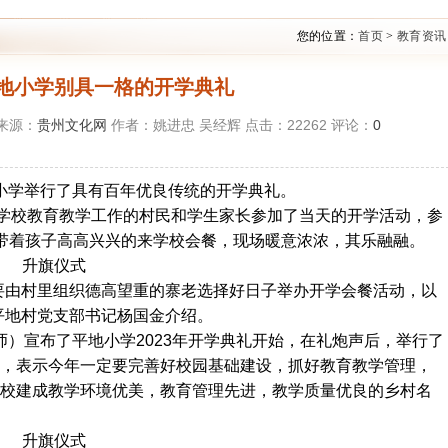
您的位置：
首页
>
教育资讯
地小学别具一格的开学典礼
2 来源：
贵州文化网
作者：姚进忠 吴经辉 点击：
22262
评论：
0
小学举行了具有百年优良传统的开学典礼。
心学校教育教学工作的村民和学生家长参加了当天的开学活动，参
带着孩子高高兴兴的来学校会餐，现场暖意浓浓，其乐融融。
升旗仪式
要由村里组织德高望重的寨老选择好日子举办开学会餐活动，以
平地村党支部书记杨国金介绍。
教师）宣布了平地小学2023年开学典礼开始，在礼炮声后，举行了
，表示今年一定要完善好校园基础建设，抓好教育教学管理，
校建成教学环境优美，教育管理先进，教学质量优良的乡村名
升旗仪式