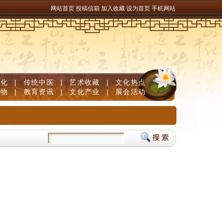
网站首页
投稿信箱
加入收藏
设为首页
手机网站
文化
|
传统中医
|
艺术收藏
|
文化热点
人物
|
教育资讯
|
文化产业
|
展会活动
生素B族固发防脱清白发
儿童补脑产品如何挑选？DHA补脑品牌严选榜单，神经酸