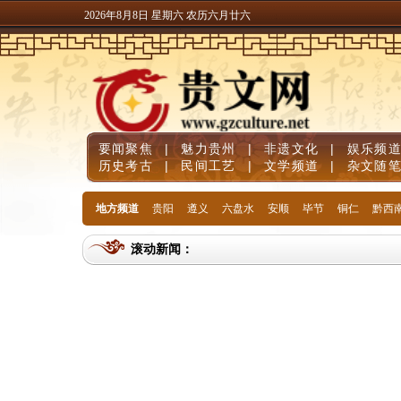
2026年8月8日 星期六 农历六月廿六
要闻聚焦
|
魅力贵州
|
非遗文化
|
娱乐频
历史考古
|
民间工艺
|
文学频道
|
杂文随
地方频道
贵阳
遵义
六盘水
安顺
毕节
铜仁
黔西
滚动新闻：