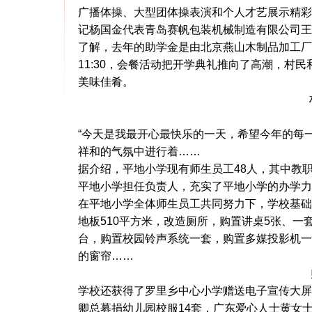
广播体操、大型团体操表演和个人才艺展示精彩
记杨国金代表青岛赛帆包装机械制造有限公司王
了解，去年的助学金是由北京燕山木制品加工厂
11:30，会餐活动把开学典礼推向了高潮，村
美味佳肴。
“今天是我最开心最快乐的一天，希望今年的每
祥和的气氛中进行着……
据介绍，平地小学现有师生员工48人，其中教职
平地小学担任负责人，充实了平地小学的办学力
在平地小学全体师生员工共同努力下，学校基础
地板510平方米，改造厕所，购置讲桌5张、一
台，购置校园铃声系统一套，购置多媒投影机一
的窗帘……
学校还获得了罗里乡中心小学赠送电子宣传大屏幕
卿总募捐幼儿园校服14套，广东爱心人士黄女士