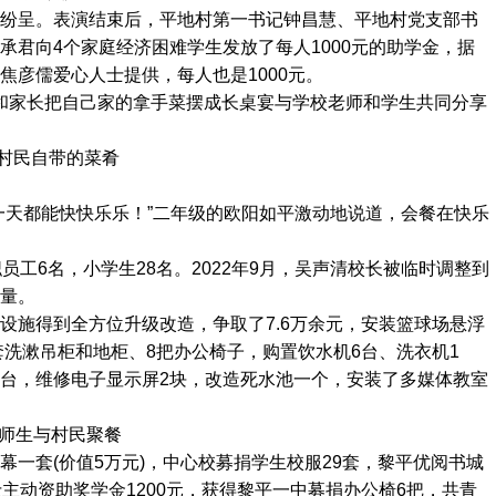
纷呈。表演结束后，平地村第一书记钟昌慧、平地村党支部书
承君向4个家庭经济困难学生发放了每人1000元的助学金，据
焦彦儒爱心人士提供，每人也是1000元。
民和家长把自己家的拿手菜摆成长桌宴与学校老师和学生共同分享
村民自带的菜肴
一天都能快快乐乐！”二年级的欧阳如平激动地说道，会餐在快乐
员工6名，小学生28名。2022年9月，吴声清校长被临时调整到
量。
设施得到全方位升级改造，争取了7.6万余元，安装篮球场悬浮
套洗漱吊柜和地柜、8把办公椅子，购置饮水机6台、洗衣机1
台，维修电子显示屏2块，改造死水池一个，安装了多媒体教室
师生与村民聚餐
一套(价值5万元)，中心校募捐学生校服29套，黎平优阅书城
主动资助奖学金1200元，获得黎平一中募捐办公椅6把，共青