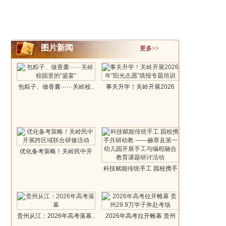
图片新闻
更多>>
包粽子、做香囊······关岭校..
事关升学！关岭开展2026
年“阳光志愿..
优化备考策略！关岭民中开
展跨区域联..
科技赋能传统手工 园校携手
共研幼..
贵州从江：2026年高考落幕..
2026年高考拉开帷幕 贵州