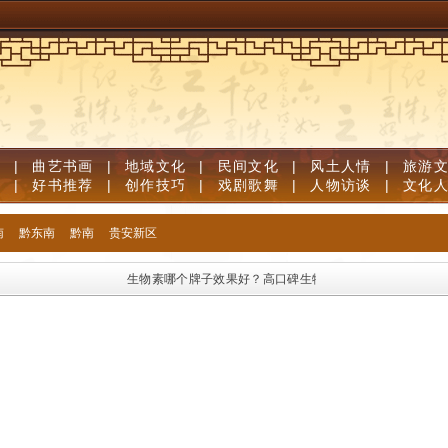
道
|
曲艺书画
|
地域文化
|
民间文化
|
风土人情
|
旅游
笔
|
好书推荐
|
创作技巧
|
戏剧歌舞
|
人物访谈
|
文化
南
黔东南
黔南
贵安新区
生物素哪个牌子效果好？高口碑生物素品牌优质榜单，足量维